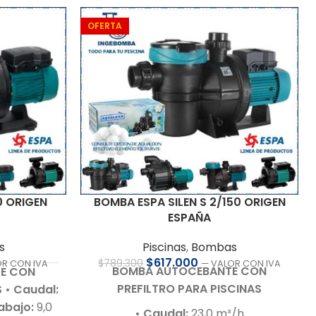
OFERTA
BOMBA ESPA SILEN S 2/150 ORIGEN
0 ORIGEN
ESPAÑA
Piscinas
,
Bombas
s
$
617.000
$
789.300
— VALOR CON IVA
OR CON IVA
BOMBA AUTOCEBANTE CON
E CON
PREFILTRO PARA PISCINAS
S
• Caudal:
rabajo:
9,0
• Caudal:
23,0 m³/h