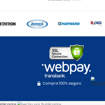
20 V – Bajo
• Presión de trabajo:
11 m.c.a.
dB
•
• Motor:
1,5 HP – 220 V – Bajo nivel
 m.c.a.
•
de ruido (80 dB)
ones para
• Autoaspirante:
Hasta 4 m.c.a.
 con:
Agua
• Incluye:
Racor de conexiones para
Cuerpo
63 mm
ímeros de
• Compatible con agua salada:
:
Según
Hasta 7 g/L
e
• Sello
• Cuerpo hidráulico:
En
SI 316
• Eje
tecnopolímeros de alta calidad
 AISI 431
•
• Garantía:
Según cláusula del
160 °C
•
fabricante
imétrico
• Sello mecánico:
Especial en AISI
N TIENDA
Compra 100% seguro
316
• Eje del motor:
Acero inoxidable
AISI 431
• Rodamientos:
Hasta 160 °C