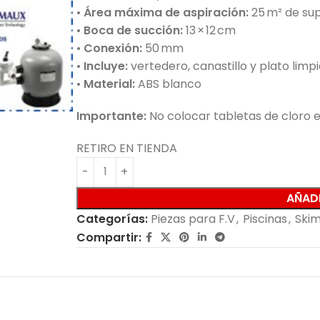
•
Área máxima de aspiración:
25 m² de sup
•
Boca de succión:
13 × 12 cm
•
Conexión:
50 mm
•
Incluye:
vertedero, canastillo y plato limp
•
Material:
ABS blanco
Importante:
No colocar tabletas de cloro en
RETIRO EN TIENDA
AÑADI
Categorías:
Piezas para F.V
,
Piscinas
,
Ski
Compartir: