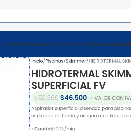
 DE AGUA
TRATAMIENTOS DE AGUA
TECNOLOGÍA
CIBERDAY
FERRETER
Inicio
Piscinas
Skimmer
HIDROTERMAL SKI
HIDROTERMAL SKIM
SUPERFICIAL FV
$
52.360
$
46.500
— VALOR CON IV
Aspirador superficial diseñado para piscinas
aspirador de fondo y asegura una limpieza ef
•
Caudal:
100 L/min