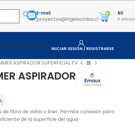
E-mail
$
0
proyectos@ingebomba.cl
0
artícul
¿Necesitas ayuda?
ÍA
INICIAR SESIÓN / REGISTRARSE
MMER ASPIRADOR SUPERFICIAL FV
MER ASPIRADOR
A
 de fibra de vidrio o liner. Permite conexión para
iciente de la superficie del agua.