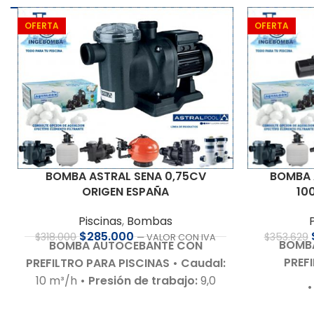
OFERTA
OFERTA
BOMBA 
BOMBA ASTRAL SENA 0,75CV
10
ORIGEN ESPAÑA
Piscinas
,
Bombas
$
285.000
$
353.629
$
318.000
— VALOR CON IVA
BOMB
BOMBA AUTOCEBANTE CON
PREF
PREFILTRO PARA PISCINAS
• Caudal:
10 m³/h
• Presión de trabajo:
9,0
•
m.c.a.
• Motor:
0,75 HP – 220 V –
• Presi