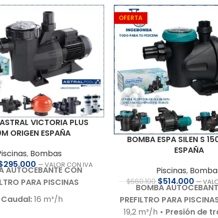
OFERTA
ASTRAL VICTORIA PLUS
0M ORIGEN ESPAÑA
BOMBA ESPA SILEN S 15
ESPAÑA
Piscinas
,
Bombas
$
295.000
— VALOR CON IVA
A AUTOCEBANTE CON
Piscinas
,
Bomba
$
514.000
ILTRO PARA PISCINAS
$
660.100
— VAL
BOMBA AUTOCEBANT
 Caudal:
16 m³/h
PREFILTRO PARA PISCINA
ón de trabajo:
10 m.c.a.
19,2 m³/h
• Presión de t