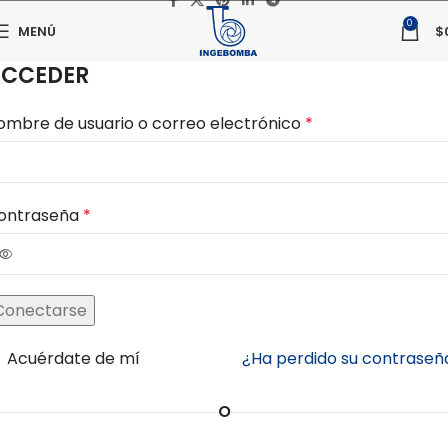
0
MENÚ
$
CCEDER
ombre de usuario o correo electrónico
*
ontraseña
*
Conectarse
Acuérdate de mí
¿Ha perdido su contraseñ
O