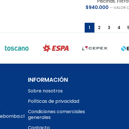
Piscinas
,
Filtro
$
940.000
— VALOR 
1
2
3
4
INFORMACIÓN
Sobre nosotros
Políticas de privacidad
2
Condiciones comerciales
gebomba.cl
generales
Contacto