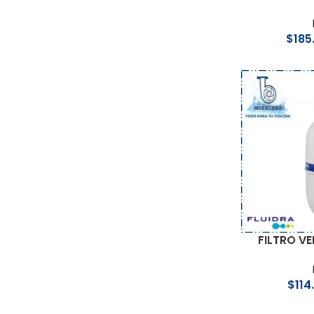
$
185
FILTRO VE
$
114