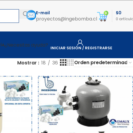
E-mail
$
0
proyectos@ingebomba.cl
0
artícul
¿Necesitas ayuda?
ÍA
INICIAR SESIÓN / REGISTRARSE
Mostrar
18
36