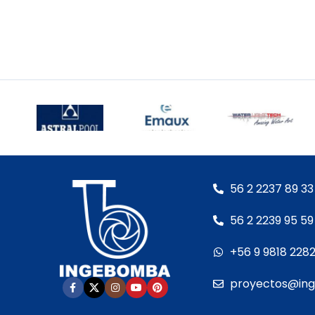
56 2 2237 89 33
56 2 2239 95 59
+56 9 9818 228
proyectos@in