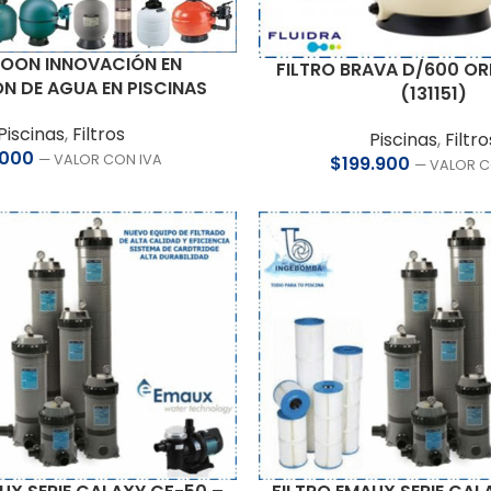
OON INNOVACIÓN EN
FILTRO BRAVA D/600 OR
ÓN DE AGUA EN PISCINAS
(131151)
Piscinas
,
Filtros
Piscinas
,
Filtro
.000
— VALOR CON IVA
$
199.900
— VALOR C