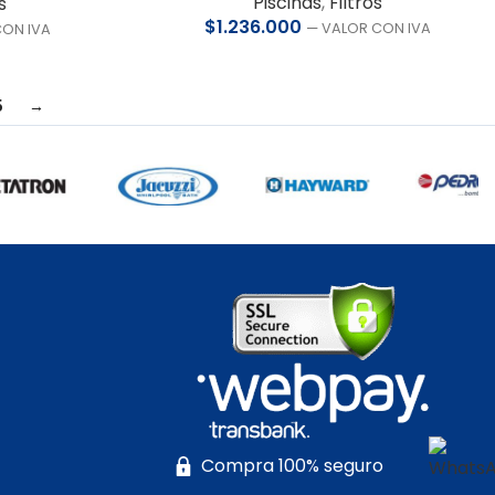
Piscinas
,
Filtros
s
$
1.236.000
— VALOR CON IVA
CON IVA
5
→
Compra 100% seguro