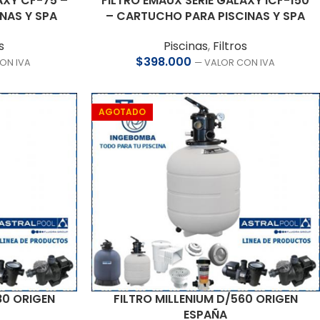
AXY CF-75 –
FILTRO EMAUX SERIE GALAXY ICF-150
NAS Y SPA
– CARTUCHO PARA PISCINAS Y SPA
s
Piscinas
,
Filtros
$
398.000
ON IVA
— VALOR CON IVA
AGOTADO
80 ORIGEN
FILTRO MILLENIUM D/560 ORIGEN
ESPAÑA