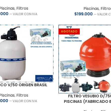
Piscinas
,
Filtros
Piscinas
,
Filtro
.000
$
199.000
— VALOR CON IVA
— VALOR C
AGOTADO
ICO V/50 ORIGEN BRASIL
Piscinas
,
Filtros
FILTRO VESUBIO D/75
.000
PISCINAS (FABRICADO 
— VALOR CON IVA