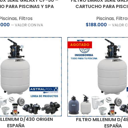
UX SERIE GALAXY CF-50 –
FILTRO EMAUX SERIE GAL
 PARA PISCINAS Y SPA
CARTUCHO PARA PISCI
Piscinas
,
Filtros
Piscinas
,
Filtro
.000
$
188.000
— VALOR CON IVA
— VALOR C
AGOTADO
ILLENIUM D/430 ORIGEN
FILTRO MILLENIUM D/4
ESPAÑA
ESPAÑA