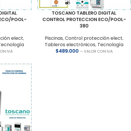
TOSCANO TABLERO DIGITAL
DIGITAL
CONTROL PROTECCION ECO/POOL-
ECO/POOL-
380
Piscinas
,
Control protección elect
,
ción elect
,
Tableros electrónicos
,
Tecnología
Tecnología
$
489.000
— VALOR CON IVA
ON IVA