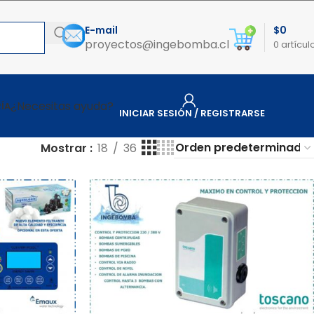
E-mail
$
0
proyectos@ingebomba.cl
0
artícul
¿Necesitas ayuda?
ÍA
INICIAR SESIÓN / REGISTRARSE
Mostrar
18
36