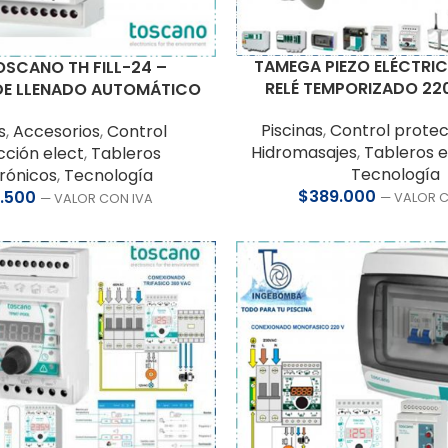
TAMEGA PIEZO ELÉCTRI
OSCANO TH FILL-24 –
RELÉ TEMPORIZADO 220 
DE LLENADO AUTOMÁTICO
Piscinas
,
Control protec
s
,
Accesorios
,
Control
Hidromasajes
,
Tableros e
cción elect
,
Tableros
Tecnología
rónicos
,
Tecnología
$
389.000
.500
— VALOR 
— VALOR CON IVA