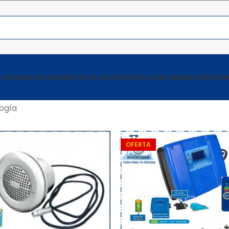
 DE AGUA
TRATAMIENTOS DE AGUA
TECNOLOGÍA
CIBERDAY
FERRETER
ogía
OFERTA