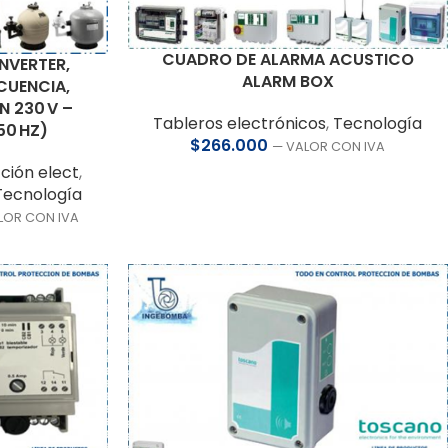
CUADRO DE ALARMA ACUSTICO
INVERTER,
ALARM BOX
CUENCIA,
 230 V –
Tableros electrónicos
,
Tecnología
50 HZ)
$
266.000
— VALOR CON IVA
ción elect
,
Tecnología
LOR CON IVA