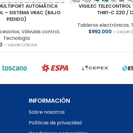
MULTIPORT AUTOMÁTICA
VIGILEC TELECONTROL 
L – SISTEMA VRAC (BAJO
THR1-C 220 / 1
PEDIDO)
Tableros electrónicos
,
cesorios
,
Válvulas control
,
$
992.000
— VALOR 
Tecnología
0
— VALOR CON IVA
INFORMACIÓN
Sobre nosotros
Políticas de privacidad
2