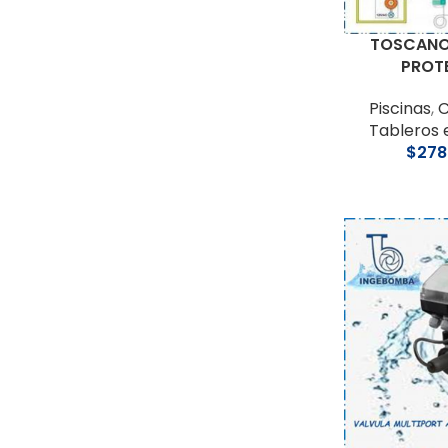
TOSCANO 
PROT
Piscinas
,
C
Tableros 
$
278