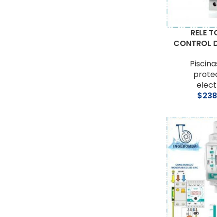
RELE T
CONTROL 
Piscina
prote
elect
$
238