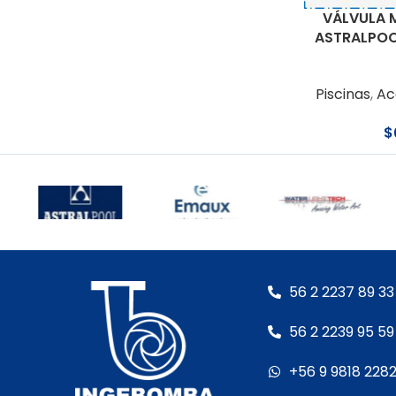
VÁLVULA 
ASTRALPOO
Piscinas
,
Ac
$
56 2 2237 89 33
56 2 2239 95 59
+56 9 9818 228