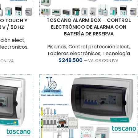
TOSCANO ALARM BOX – CONTROL
CO TOUCH Y
ELECTRÓNICO DE ALARMA CON
V / 50 HZ
BATERÍA DE RESERVA
ción elect
,
Piscinas
,
Control protección elect
,
lectrónicos
,
Tableros electrónicos
,
Tecnología
$
248.500
— VALOR CON IVA
CON IVA