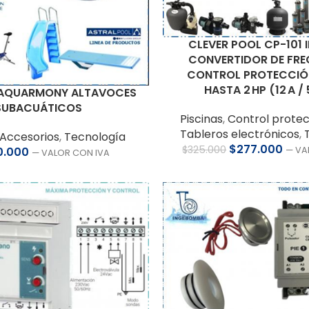
CLEVER POOL CP-101 
CONVERTIDOR DE FRE
CONTROL PROTECCIÓN
HASTA 2 HP (12 A / 
 AQUARMONY ALTAVOCES
SUBACUÁTICOS
Piscinas
,
Control protec
Tableros electrónicos
,
Accesorios
,
Tecnología
$
277.000
$
325.000
0.000
— VA
— VALOR CON IVA