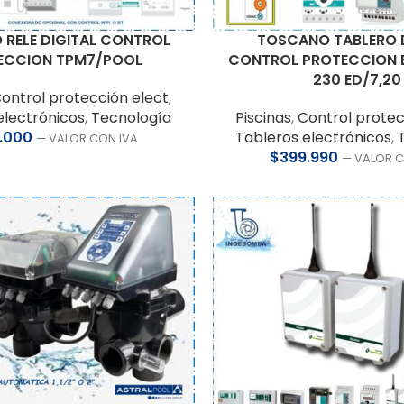
RELE DIGITAL CONTROL
TOSCANO TABLERO 
ECCION TPM7/POOL
CONTROL PROTECCION 
230 ED/7,20
ontrol protección elect
,
electrónicos
,
Tecnología
Piscinas
,
Control protec
.000
Tableros electrónicos
,
— VALOR CON IVA
$
399.990
— VALOR C