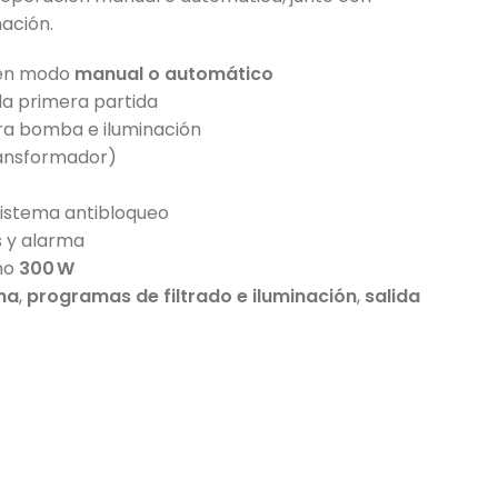
nación.
 en modo
manual o automático
la primera partida
a bomba e iluminación
ransformador)
sistema antibloqueo
s y alarma
mo
300 W
ma
,
programas de filtrado e iluminación
,
salida