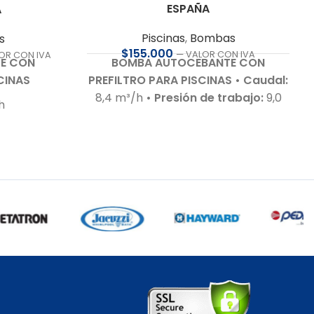
ESPAÑA
A
Piscinas
,
Bombas
s
$
155.000
— VALOR CON IVA
OR CON IVA
BOMBA AUTOCEBANTE CON
E CON
PREFILTRO PARA PISCINAS
• Caudal:
CINAS
8,4 m³/h
• Presión de trabajo:
9,0
h
m.c.a.
• Motor:
0,5 HP – 220 V – Bajo
0 m.c.a.
nivel de ruido 70 dB
•
 Bajo nivel
Autoaspirante:
Hasta 4 m.c.a.
•
dB)
Incluye:
Racor de conexiones para
,0 m.c.a.
50 mm
• Cable de conexión:
Con
iones para
enchufe tipo F
• Compatible con:
Agua salada hasta 7 g/L
• Cuerpo
oplástico
hidráulico:
En tecnopolímeros de
ión
alta calidad
• Garantía:
Según
sula del
cláusula del fabricante
•
Recomendación:
Usar protector
 AISI 316 y
eléctrico guarda motor RETIRO EN