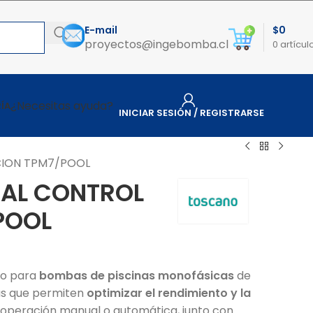
E-mail
$
0
proyectos@ingebomba.cl
0
artícul
¿Necesitas ayuda?
ÍA
INICIAR SESIÓN / REGISTRARSE
CION TPM7/POOL
TAL CONTROL
POOL
ado para
bombas de piscinas monofásicas
de
as que permiten
optimizar el rendimiento y la
operación manual o automática, junto con