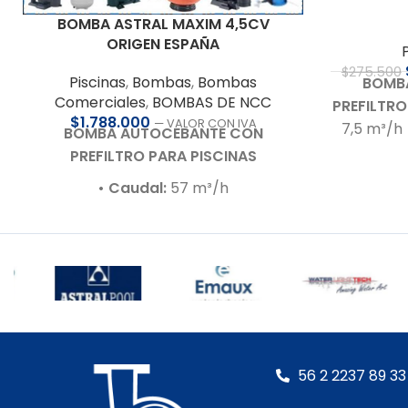
BOMBA ASTRAL MAXIM 4,5CV
ORIGEN ESPAÑA
$
275.500
Piscinas
,
Bombas
,
Bombas
BOMB
Comerciales
,
BOMBAS DE NCC
PREFILTRO
$
1.788.000
— VALOR CON IVA
7,5 m³/h
BOMBA AUTOCEBANTE CON
m.c.a.
• M
PREFILTRO PARA PISCINAS
nivel de
• Caudal:
57 m³/h
Hasta 3,0
• Presión de trabajo:
12 m.c.a.
conexion
• Motor:
4,5 HP – 380 V – Bajo nivel
hidráulico
de ruido
calidad
•
• Autoaspirante:
Hasta 1,0 m.c.a.
del fabr
• Incluye:
Racor de conexiones para
Especial A
90 mm
Eje del 
Motor:
– 
• Cuerpo hidráulico:
En plásticos
56 2 2237 89 33
ser pro
técnicos de alta resistencia
guarda 
• Garantía:
Según cláusula del