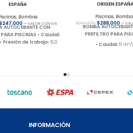
ORIGEN ESPAÑ
ESPAÑA
Piscinas
,
Bomba
Piscinas
,
Bombas
$
288.000
$
247.000
$
304.650
— VAL
— VALOR CON IVA
BOMBA AUTOCEBANT
A AUTOCEBANTE CON
PREFILTRO PARA PIS
 PARA PISCINAS
• Caudal:
• Presión de trabajo:
8,0
• Caudal:
11 m³/
otor:
0,5 HP – 220 V – Bajo
• Presión de trabajo:
1
 ruido
• Autoaspirante:
• Motor:
0,75 HP – 220 V –
 m.c.a.
• Incluye:
Racor de
de ruido (60–70 
es para 50 mm
• Cuerpo
• Autoaspirante:
Hasta 3
:
En polipropileno de alta
• Incluye:
Racor de conex
 Garantía:
Según cláusula
50 mm
icante
• Sello mecánico:
• Cuerpo hidráulico:
Term
ISI 316 y óxido de alúmina
•
de última generac
motor:
Acero inoxidable
•
• Garantía:
Según cláu
Con rodamientos – Debe
fabricante
tegida con interruptor
INFORMACIÓN
• Sello mecánico:
Especial
motor RETIRO EN TIENDA