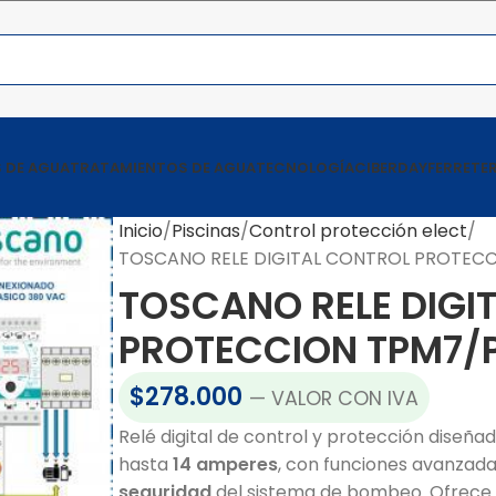
 DE AGUA
TRATAMIENTOS DE AGUA
TECNOLOGÍA
CIBERDAY
FERRETER
Inicio
Piscinas
Control protección elect
TOSCANO RELE DIGITAL CONTROL PROTEC
TOSCANO RELE DIGI
PROTECCION TPM7/
$
278.000
— VALOR CON IVA
Relé digital de control y protección diseñ
hasta
14 amperes
, con funciones avanzad
seguridad
del sistema de bombeo. Ofrece 