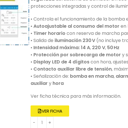
protecciones integradas y control de ilumi
• Controla el funcionamiento de la bomba
•
Autoajustable al consumo del motor
en 
•
Timer horario
con reserva de marcha par
• Salida de
iluminación 230 V
(no incluye t
•
Intensidad máxima: 14 A
,
220 V
,
50 Hz
•
Protección por sobrecarga de motor
y 
•
Display LED de 4 dígitos
con hora, ajuste
•
Contacto auxiliar libre de tensión
, máxi
• Señalización de:
bomba en marcha
,
alar
auxiliar
y
hora
Ver ficha técnica para más información.
VER FICHA