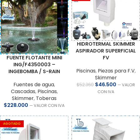
HIDROTERMAL SKIMMER
ASPIRADOR SUPERFICIAL
FUENTE FLOTANTE MINI
FV
ING/F4350003 –
Piscinas
,
Piezas para F.V
,
INGEBOMBA / S-RAIN
Skimmer
Fuentes de agua
,
$
46.500
$
52.360
— VALOR
Cascadas
,
Piscinas
,
CON IVA
Skimmer
,
Toberas
$
228.000
— VALOR CON IVA
AGOTADO