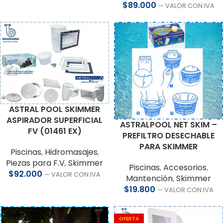
$
89.000
— VALOR CON IVA
ASTRAL POOL SKIMMER
ASPIRADOR SUPERFICIAL
ASTRALPOOL NET SKIM –
FV (01461 EX)
PREFILTRO DESECHABLE
PARA SKIMMER
Piscinas
,
Hidromasajes
,
Piezas para F.V
,
Skimmer
Piscinas
,
Accesorios
,
$
92.000
— VALOR CON IVA
Mantención
,
Skimmer
$
19.800
— VALOR CON IVA
OFERTA