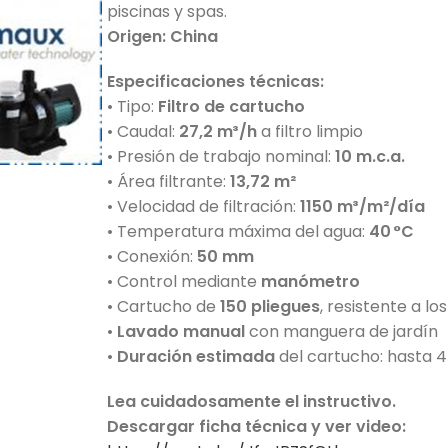
piscinas y spas.
Origen: China
Especificaciones técnicas:
• Tipo:
Filtro de cartucho
• Caudal:
27,2 m³/h
a filtro limpio
• Presión de trabajo nominal:
10 m.c.a.
• Área filtrante:
13,72 m²
• Velocidad de filtración:
1150 m³/m²/día
• Temperatura máxima del agua:
40 °C
• Conexión:
50 mm
• Control mediante
manómetro
• Cartucho de
150 pliegues
, resistente a l
•
Lavado manual
con manguera de jardín
•
Duración estimada
del cartucho: hasta 4
Lea cuidadosamente el instructivo.
Descargar ficha técnica y ver video: