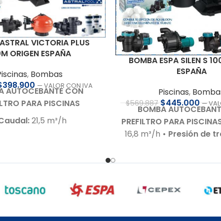
ASTRAL VICTORIA PLUS
0M ORIGEN ESPAÑA
BOMBA ESPA SILEN S 10
ESPAÑA
Piscinas
,
Bombas
$
398.900
— VALOR CON IVA
A AUTOCEBANTE CON
Piscinas
,
Bomba
$
445.000
ILTRO PARA PISCINAS
$
569.887
— VAL
BOMBA AUTOCEBANT
 Caudal:
21,5 m³/h
PREFILTRO PARA PISCINA
ón de trabajo:
10 m.c.a.
16,8 m³/h
• Presión de t
1,5 HP – 220 V – Bajo nivel
m.c.a.
• Motor:
1,0 HP – 2
 ruido (60–70 dB)
nivel de ruido 65 
pirante:
Hasta 3,0 m.c.a.
Autoaspirante:
Hasta 4
Racor de conexiones para
Incluye:
Racor de conexi
63 mm
63 x 50 mm
• Compatible
salada hasta 7 g/L
• 
idráulico:
Termoplástico
hidráulico:
En tecnopol