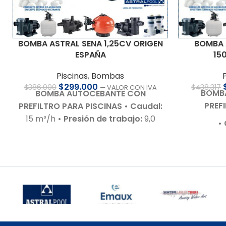
BOMBA ASTRAL SENA 1,25CV ORIGEN
BOMBA 
ESPAÑA
15
Piscinas
,
Bombas
$
299.000
$
386.000
$
438.317
— VALOR CON IVA
BOMB
BOMBA AUTOCEBANTE CON
PREF
PREFILTRO PARA PISCINAS
• Caudal:
15 m³/h
• Presión de trabajo:
9,0
•
m.c.a.
• Motor:
1,25 HP – 220 V – Bajo
• Presi
nivel de ruido
• Autoaspirante:
• Motor:
Hasta 3,0 m.c.a.
• Incluye:
Racor de
de
conexiones para 50 mm
• Cuerpo
• Autoas
hidráulico:
En polipropileno de alta
• Incluye:
calidad
• Garantía:
Según cláusula
del fabricante
• Sello mecánico:
• Cuerpo h
Especial AISI 316 y óxido de alúmina
•