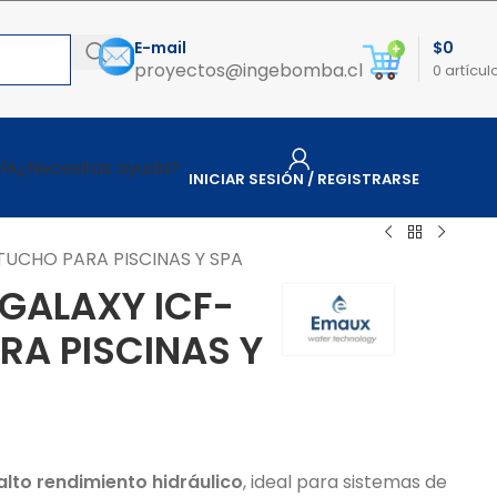
E-mail
$
0
proyectos@ingebomba.cl
0
artícul
¿Necesitas ayuda?
ÍA
INICIAR SESIÓN / REGISTRARSE
RTUCHO PARA PISCINAS Y SPA
 GALAXY ICF-
RA PISCINAS Y
alto rendimiento hidráulico
, ideal para sistemas de