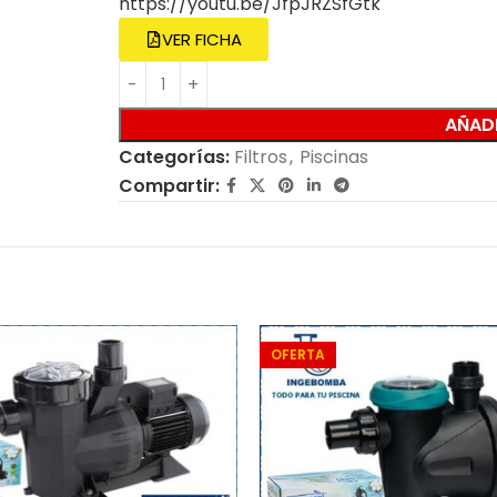
https://youtu.be/JfpJRZSfGtk
VER FICHA
AÑADI
Categorías:
Filtros
,
Piscinas
Compartir:
OFERTA