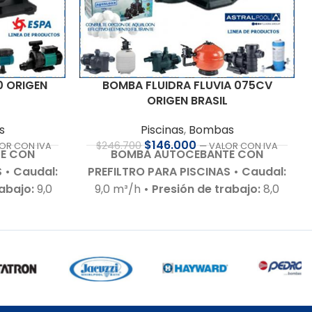
BOMBA FLUIDRA FLUVIA 075CV
0 ORIGEN
ORIGEN BRASIL
Piscinas
,
Bombas
s
$
146.000
$
246.700
— VALOR CON IVA
OR CON IVA
BOMBA AUTOCEBANTE CON
E CON
PREFILTRO PARA PISCINAS
• Caudal:
S
• Caudal:
9,0 m³/h
• Presión de trabajo:
8,0
rabajo:
9,0
m.c.a.
• Motor:
0,75 HP – 220 V –
20 V – Bajo
Bajo nivel de ruido
• Autoaspirante:
dB
•
Hasta 1,0 m.c.a.
• Incluye:
Racor de
 m.c.a.
•
conexiones para 50 mm
• Cuerpo
ones para
hidráulico:
En tecnopolímeros de
 con:
Agua
alta calidad
• Garantía:
Según
Cuerpo
cláusula del fabricante
• Sello
ímeros de