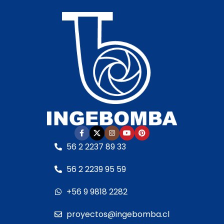
1,0 m.c.a.
1,0 m.c.a.
• Incluye:
Racor de
• Incluye:
Racor de
conexiones para 90 mm
conexiones para 90 mm
• Cuerpo hidráulico:
En
• Cuerpo hidráulico:
plásticos técnicos de
Plásticos técnicos de
alta resistencia
alta resistencia
• Garantía:
Según
• Garantía:
Según
cláusula del fabricante
cláusula del fabricante
• Sello mecánico:
• Sello mecánico:
Especial AISI 316 y óxido
Especial AISI 316 y óxido
de aluminia
de aluminia
• Eje del motor:
Acero
• Eje del motor:
Acero
56 2 2237 89 33
inoxidable AISI 316
inoxidable AISI 316
• Motor:
• Motor:
56 2 2239 95 59
– Con rodamientos
– Rodamientos
hasta 155 °C
hasta 155 °C
+56 9 9818 2282
– Aislamiento clase
– Aislamiento clase
F, IP 55
F
proyectos@ingebomba.cl
– Partida directa
– Grado de