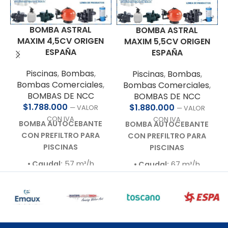
BOMBA ASTRAL
BOMBA ASTRAL
MAXIM 4,5CV ORIGEN
MAXIM 5,5CV ORIGEN
ESPAÑA
ESPAÑA
Piscinas
,
Bombas
,
Piscinas
,
Bombas
,
Bombas Comerciales
,
Bombas Comerciales
,
BOMBAS DE NCC
BOMBAS DE NCC
$
1.788.000
$
1.880.000
— VALOR
— VALOR
CON IVA
CON IVA
BOMBA AUTOCEBANTE
BOMBA AUTOCEBANTE
CON PREFILTRO PARA
CON PREFILTRO PARA
PISCINAS
PISCINAS
• Caudal:
57 m³/h
• Caudal:
67 m³/h
• Presión de trabajo:
12
• Presión de trabajo:
12
m.c.a.
m.c.a.
• Motor:
4,5 HP – 380 V –
• Motor:
5,5 HP – 380 V –
Bajo nivel de ruido
Bajo nivel de ruido
• Autoaspirante:
Hasta
• Autoaspirante:
Hasta