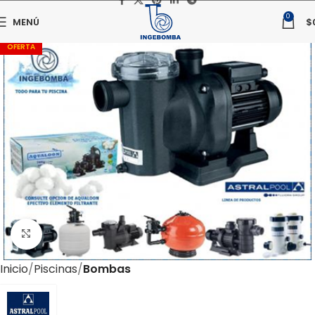
0
MENÚ
$
OFERTA
Haga clic para ampliar
Inicio
Piscinas
Bombas