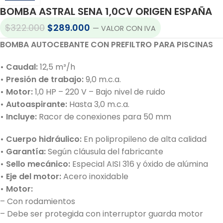
BOMBA ASTRAL SENA 1,0CV ORIGEN ESPAÑA
$
322.000
$
289.000
— VALOR CON IVA
BOMBA AUTOCEBANTE CON PREFILTRO PARA PISCINAS
• Caudal:
12,5 m³/h
• Presión de trabajo:
9,0 m.c.a.
• Motor:
1,0 HP – 220 V – Bajo nivel de ruido
• Autoaspirante:
Hasta 3,0 m.c.a.
• Incluye:
Racor de conexiones para 50 mm
• Cuerpo hidráulico:
En polipropileno de alta calidad
• Garantía:
Según cláusula del fabricante
• Sello mecánico:
Especial AISI 316 y óxido de alúmina
• Eje del motor:
Acero inoxidable
• Motor:
– Con rodamientos
– Debe ser protegida con interruptor guarda motor