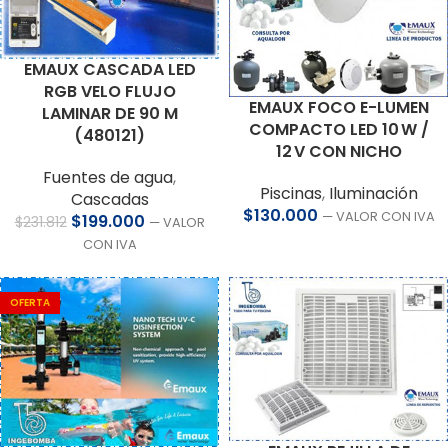
EMAUX CASCADA LED
RGB VELO FLUJO
EMAUX FOCO E-LUMEN
LAMINAR DE 90 M
COMPACTO LED 10 W /
(480121)
12 V CON NICHO
Fuentes de agua
,
Piscinas
,
Iluminación
Cascadas
$
130.000
— VALOR CON IVA
$
199.000
$
231.812
— VALOR
CON IVA
OFERTA