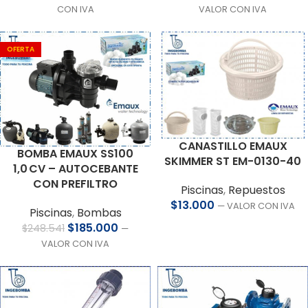
CON IVA
VALOR CON IVA
OFERTA
CANASTILLO EMAUX
BOMBA EMAUX SS100
SKIMMER ST EM-0130-40
1,0 CV – AUTOCEBANTE
CON PREFILTRO
Piscinas
,
Repuestos
$
13.000
— VALOR CON IVA
Piscinas
,
Bombas
$
185.000
$
248.541
—
VALOR CON IVA