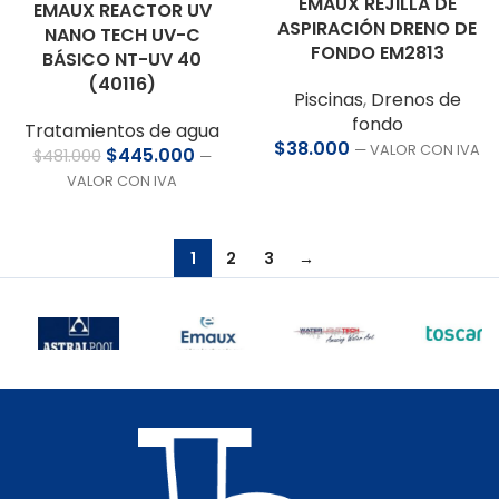
EMAUX REJILLA DE
EMAUX REACTOR UV
ASPIRACIÓN DRENO DE
NANO TECH UV-C
FONDO EM2813
BÁSICO NT-UV 40
(40116)
Piscinas
,
Drenos de
fondo
Tratamientos de agua
$
38.000
— VALOR CON IVA
$
445.000
$
481.000
—
VALOR CON IVA
1
2
3
→