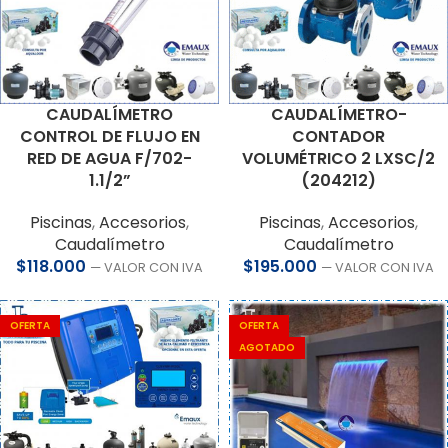
CAUDALÍMETRO-
CAUDALÍMETRO
CONTADOR
CONTROL DE FLUJO EN
VOLUMÉTRICO 2 LXSC/2
RED DE AGUA F/702-
(204212)
1.1/2”
Piscinas
,
Accesorios
,
Piscinas
,
Accesorios
,
Caudalímetro
Caudalímetro
$
195.000
$
118.000
— VALOR CON IVA
— VALOR CON IVA
OFERTA
OFERTA
AGOTADO