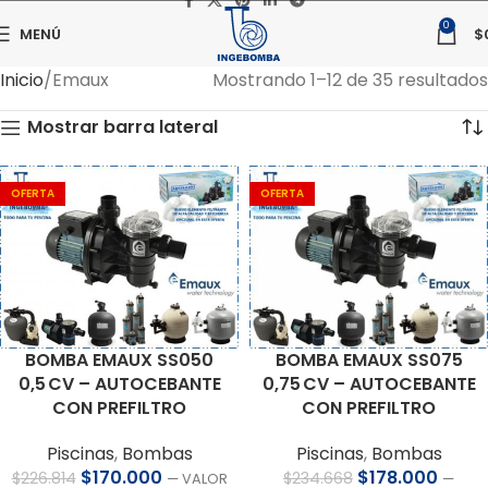
0
MENÚ
$
Inicio
Emaux
Mostrando 1–12 de 35 resultados
Mostrar barra lateral
OFERTA
OFERTA
BOMBA EMAUX SS050
BOMBA EMAUX SS075
0,5 CV – AUTOCEBANTE
0,75 CV – AUTOCEBANTE
CON PREFILTRO
CON PREFILTRO
Piscinas
,
Bombas
Piscinas
,
Bombas
$
170.000
$
178.000
$
226.814
$
234.668
— VALOR
—