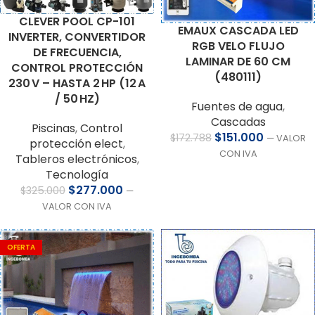
CLEVER POOL CP-101
EMAUX CASCADA LED
INVERTER, CONVERTIDOR
RGB VELO FLUJO
DE FRECUENCIA,
LAMINAR DE 60 CM
CONTROL PROTECCIÓN
(480111)
230 V – HASTA 2 HP (12 A
/ 50 HZ)
Fuentes de agua
,
Cascadas
Piscinas
,
Control
$
151.000
$
172.788
— VALOR
protección elect
,
CON IVA
Tableros electrónicos
,
Tecnología
$
277.000
$
325.000
—
VALOR CON IVA
OFERTA