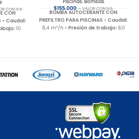
Piscinas
,
Bombas
s
$
155.000
— VALOR CON IVA
OR CON IVA
BOMBA AUTOCEBANTE CON
E CON
PREFILTRO PARA PISCINAS
• Caudal:
S
• Caudal:
8,4 m³/h
• Presión de trabajo:
9,0
rabajo:
10
m.c.a.
• Motor:
0,5 HP – 220 V – Bajo
20 V – Bajo
nivel de ruido 70 dB
•
0 dB)
•
Autoaspirante:
Hasta 4 m.c.a.
•
0 m.c.a.
•
Incluye:
Racor de conexiones para
ones para
50 mm
• Cable de conexión:
Con
áulico:
enchufe tipo F
• Compatible con:
generación
Agua salada hasta 7 g/L
• Cuerpo
sula del
hidráulico:
En tecnopolímeros de
cánico:
alta calidad
• Garantía:
Según
de aluminia
•
cláusula del fabricante
•
oxidable
•
Recomendación:
Usar protector
os – Debe
eléctrico guarda motor RETIRO EN
erruptor
TIENDA
N TIENDA