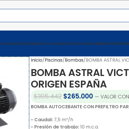
 DE AGUA
TRATAMIENTOS DE AGUA
TECNOLOGÍA
CIBERDAY
FERRETER
Inicio
Piscinas
Bombas
BOMBA ASTRAL VIC
BOMBA ASTRAL VICT
ORIGEN ESPAÑA
$
305.442
$
265.000
— VALOR CON
BOMBA AUTOCEBANTE CON PREFILTRO PAR
• Caudal:
7,5 m³/h
• Presión de trabajo:
10 m.c.a.