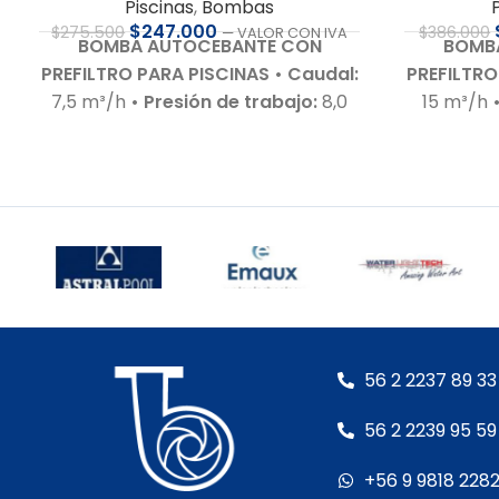
Piscinas
,
Bombas
$
247.000
$
386.000
$
275.500
— VALOR CON IVA
BOMB
BOMBA AUTOCEBANTE CON
PREFILTRO
PREFILTRO PARA PISCINAS
• Caudal:
15 m³/h
7,5 m³/h
• Presión de trabajo:
8,0
m.c.a.
• M
m.c.a.
• Motor:
0,5 HP – 220 V – Bajo
nivel de
nivel de ruido
• Autoaspirante:
Hasta 3,0
Hasta 3,0 m.c.a.
• Incluye:
Racor de
conexion
conexiones para 50 mm
• Cuerpo
hidráulico
hidráulico:
En polipropileno de alta
calidad
•
calidad
• Garantía:
Según cláusula
del fabr
del fabricante
• Sello mecánico:
Especial A
Especial AISI 316 y óxido de alúmina
•
Eje del 
Eje del motor:
Acero inoxidable
•
Motor:
– 
56 2 2237 89 33
Motor:
– Con rodamientos – Debe
ser pro
ser protegida con interruptor
56 2 2239 95 59
guarda 
guarda motor RETIRO EN TIENDA
+56 9 9818 228