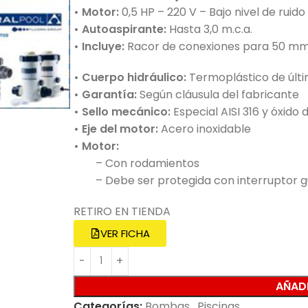
• Motor:
0,5 HP – 220 V – Bajo nivel de ruido
• Autoaspirante:
Hasta 3,0 m.c.a.
• Incluye:
Racor de conexiones para 50 m
• Cuerpo hidráulico:
Termoplástico de últ
• Garantía:
Según cláusula del fabricante
• Sello mecánico:
Especial AISI 316 y óxido 
• Eje del motor:
Acero inoxidable
• Motor:
– Con rodamientos
– Debe ser protegida con interruptor 
RETIRO EN TIENDA
VER FICHA
AÑADI
Categorías:
Bombas
,
Piscinas