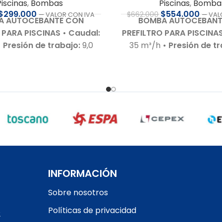
Piscinas
,
Bombas
Piscinas
,
Bomba
$
299.000
$
554.000
$
662.000
— VALOR CON IVA
— VAL
A AUTOCEBANTE CON
BOMBA AUTOCEBANT
 PARA PISCINAS
• Caudal:
PREFILTRO PARA PISCINA
• Presión de trabajo:
9,0
35 m³/h
• Presión de t
otor:
1,25 HP – 220 V – Bajo
m.c.a.
• Motor:
3,0 HP – 2
 ruido
• Autoaspirante:
nivel de ruido (60–7
 m.c.a.
• Incluye:
Racor de
Autoaspirante:
Hasta 3,
es para 50 mm
• Cuerpo
Incluye:
Racor de conexi
:
En polipropileno de alta
63 mm
• Cuerpo hidr
 Garantía:
Según cláusula
Termoplástico de última 
icante
• Sello mecánico:
• Garantía:
Según cláu
ISI 316 y óxido de alúmina
•
fabricante
• Sello me
motor:
Acero inoxidable
•
Especial AISI 316 y óxido 
Con rodamientos – Debe
Eje del motor:
Acero in
INFORMACIÓN
tegida con interruptor
Motor:
– Con rodamient
Sobre nosotros
motor RETIRO EN TIENDA
ser protegida con int
guarda motor RETIRO E
Políticas de privacidad
2