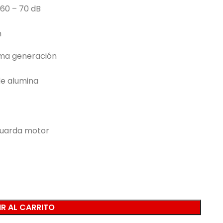
 60 – 70 dB
m
ima generación
de alumina
guarda motor
R AL CARRITO