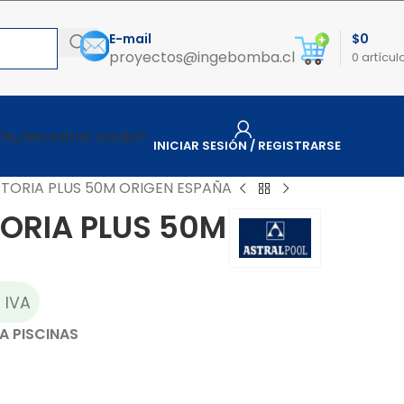
E-mail
$
0
proyectos@ingebomba.cl
0
artícul
¿Necesitas ayuda?
ÍA
INICIAR SESIÓN / REGISTRARSE
TORIA PLUS 50M ORIGEN ESPAÑA
ORIA PLUS 50M
 IVA
A PISCINAS