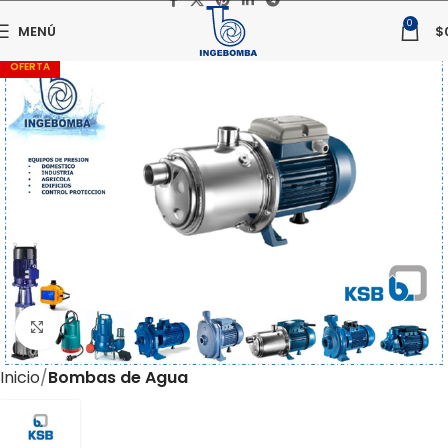
0
MENÚ
$
OFERTA
Haga clic para ampliar
Inicio
Bombas de Agua