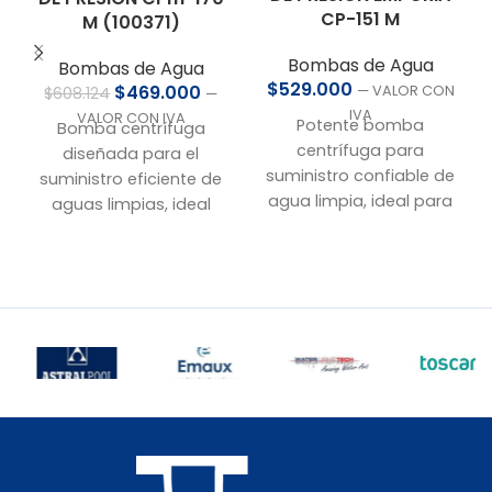
CP-151 M
M (100371)
Bombas de Agua
Bombas de Agua
$
529.000
$
469.000
— VALOR CON
$
608.124
—
IVA
VALOR CON IVA
Potente bomba
Bomba centrífuga
centrífuga para
diseñada para el
suministro confiable de
suministro eficiente de
agua limpia, ideal para
aguas limpias, ideal
aplicaciones
para aplicaciones
domésticas e
domésticas, riego y
industriales donde se
sistemas de
requiere presión y
abastecimiento de
caudal constantes.
agua. Compatible con
sistemas de presión.
Especificaciones
técnicas:
Especificaciones
técnicas:
Caudal de partida:
110
L/min
Caudal de partida:
120
L/min
Presión de partida:
30