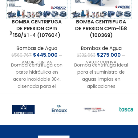
BOMBA CENTRIFUGA
BOMBA CENTRIFUGA
DE PRESION CPm-158
DE PRESION CPm
(100369)
158/ST-4 (107604)
Bombas de Agua
Bombas de Agua
$
275.000
$
445.000
$
332.663
$
569.767
—
—
VALOR CON IVA
VALOR CON IVA
Bomba centrífuga ideal
Bomba centrífuga con
para el suministro de
parte hidráulica en
aguas limpias en
acero inoxidable 304,
aplicaciones
diseñada para el
domésticas, de riego y
suministro eficiente de
abastecimiento. Puede
aguas limpias en
integrarse fácilmente a
aplicaciones
sistemas de presión.
domésticas, de riego o
abastecimiento.
Especificaciones
técnicas:
Especificaciones