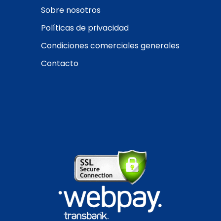
abrasivas
Sobre nosotros
Funciona con
Aplicaciones:
uso
controladores
Políticas de privacidad
doméstico, riego,
electrónicos
abastecimiento de
Condiciones comerciales generales
automáticos
agua
No autocebante
,
Contacto
Compatible con
requiere carga positiva
tanques de presión
y
Recomendación:
controladores
Consulte otras
electrónicos
alternativas disponibles.
automáticos
Ver ficha técnica.
No autocebante
,
RETIRO EN TIENDA
requiere carga positiva
para operar
Recomendación:
Consulte otras
alternativas disponibles.
Ver ficha técnica.
RETIRO EN TIENDA BAJO