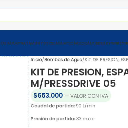
 DE AGUA
TRATAMIENTOS DE AGUA
TECNOLOGÍA
CIBERDAY
FERRETER
Inicio
Bombas de Agua
KIT DE PRESION, E
KIT DE PRESION, ESP
M/PRESSDRIVE 05
$
653.000
— VALOR CON IVA
Caudal de partida:
90 L/min
Presión de partida:
33 m.c.a.