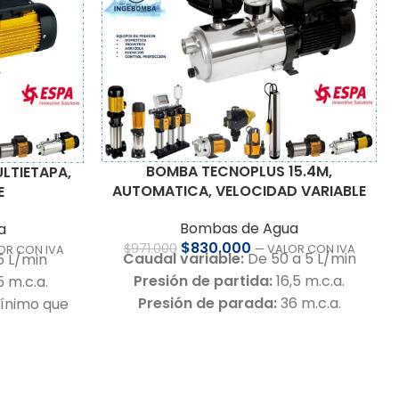
BOMBA TECNOPLUS 15.4M,
LTIETAPA,
AUTOMATICA, VELOCIDAD VARIABLE
E
Bombas de Agua
a
$
830.000
$
971.000
— VALOR CON IVA
OR CON IVA
Caudal variable:
De 50 a 5 L/min
 L/min
Presión de partida:
16,5 m.c.a.
 m.c.a.
Presión de parada:
36 m.c.a.
ínimo que
Bomba centrífuga multietapas
horizontal para suministro de
ximo de la
agua.
Cuerpo de bomba e impulsores en
tietapas