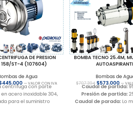
BOMBA TECNO 25.4M, MU
ENTRIFUGA DE PRESION
AUTOASPIRANT
158/ST-4 (107604)
Bombas de Agu
Bombas de Agua
$
573.000
$
445.000
$
707.394
— VAL
— VALOR CON IVA
Caudal de partida:
95
centrífuga con parte
Presión de partida:
25
a en acero inoxidable 304,
Caudal de parada:
Lo m
da para el suministro
da la bomba
nte de aguas limpias en
Presión de parada:
Lo má
es domésticas, de riego o
bomba
abastecimiento.
Bomba centrífuga mul