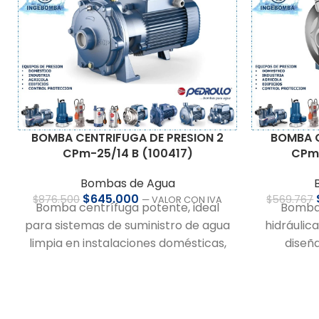
BOMBA CENTRIFUGA DE PRESION 2
BOMBA C
CPm-25/14 B (100417)
CPm 
Bombas de Agua
$
645.000
$
876.500
$
569.767
— VALOR CON IVA
Bomba centrífuga potente, ideal
Bomba 
para sistemas de suministro de agua
hidráulic
limpia en instalaciones domésticas,
diseña
de riego o abastecimiento.
eficie
Compatible con sistemas
aplicacion
presurizados.