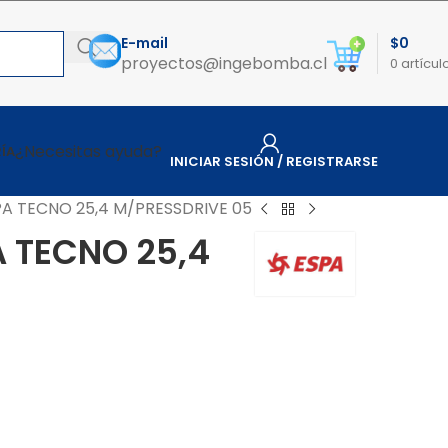
E-mail
$
0
proyectos@ingebomba.cl
0
artícul
¿Necesitas ayuda?
ÍA
INICIAR SESIÓN / REGISTRARSE
SPA TECNO 25,4 M/PRESSDRIVE 05
A TECNO 25,4