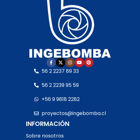
polipropileno de alta
polipropileno de alta
calidad
• Garantía:
calidad
• Garantía:
Según cláusula del
Según cláusula del
fabricante
• Sello
fabricante
• Sello
mecánico:
Especial AISI
mecánico:
Especial AISI
316 y óxido de alúmina
•
316 y óxido de alúmina
•
Eje del motor:
Acero
Eje del motor:
Acero
inoxidable
• Motor:
–
inoxidable
• Motor:
–
Con rodamientos –
Con rodamientos –
Debe ser protegida con
Debe ser protegida con
56 2 2237 89 33
interruptor guarda
interruptor guarda
motor RETIRO EN TIENDA
motor RETIRO EN TIENDA
56 2 2239 95 59
+56 9 9818 2282
proyectos@ingebomba.cl
INFORMACIÓN
Sobre nosotros