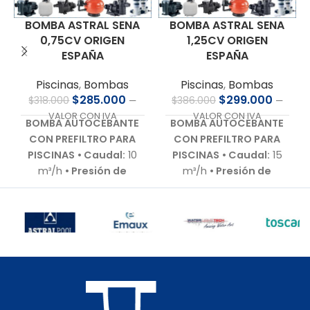
BOMBA ASTRAL SENA
BOMBA ASTRAL SENA
1,25CV ORIGEN
0,75CV ORIGEN
ESPAÑA
ESPAÑA
Piscinas
,
Bombas
Piscinas
,
Bombas
$
299.000
$
285.000
$
386.000
$
318.000
—
—
VALOR CON IVA
VALOR CON IVA
BOMBA AUTOCEBANTE
BOMBA AUTOCEBANTE
CON PREFILTRO PARA
CON PREFILTRO PARA
PISCINAS
• Caudal:
15
PISCINAS
• Caudal:
10
m³/h
• Presión de
m³/h
• Presión de
trabajo:
9,0 m.c.a.
•
trabajo:
9,0 m.c.a.
•
Motor:
1,25 HP – 220 V –
Motor:
0,75 HP – 220 V –
Bajo nivel de ruido
•
Bajo nivel de ruido
•
Autoaspirante:
Hasta
Autoaspirante:
Hasta
3,0 m.c.a.
• Incluye:
3,0 m.c.a.
• Incluye:
Racor de conexiones
Racor de conexiones
para 50 mm
• Cuerpo
para 50 mm
• Cuerpo
hidráulico:
En
hidráulico:
En