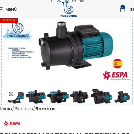
0
MENÚ
$
OFERTA
Haga clic para ampliar
Inicio
Piscinas
Bombas