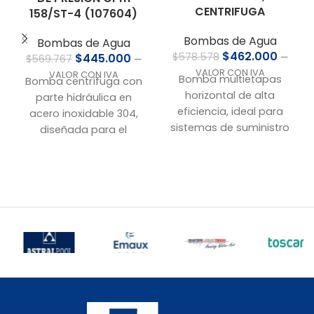
CENTRIFUGA
158/ST-4 (107604)
Bombas de Agua
Bombas de Agua
$
462.000
$
578.578
$
445.000
—
$
569.767
—
VALOR CON IVA
VALOR CON IVA
Bomba multietapas
Bomba centrífuga con
horizontal de alta
parte hidráulica en
eficiencia, ideal para
acero inoxidable 304,
sistemas de suministro
diseñada para el
de agua en entornos
suministro eficiente de
industriales, agrícolas y
aguas limpias en
de riego. Fabricada con
aplicaciones
materiales resistentes a
domésticas, de riego o
la corrosión y diseñada
abastecimiento.
para funcionar con
Especificaciones
presión constante.
técnicas:
Especificaciones
Caudal de partida:
110
técnicas:
L/min
Caudal de partida:
Presión de partida:
21