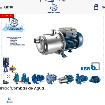
0
MENÚ
$
OFERTA
Haga clic para ampliar
Inicio
Bombas de Agua