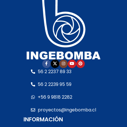
L/min
MCA
Presión de partida:
Presión de parada:
MCA
Máxima de la bomba
Caudal de parada:
Lo
Motor:
1 HP, 220 V, 50 Hz
mínimo que da la
Conexión:
1.1/4” x 1”
bomba
rosca HI
Presión de parada:
Lo
Características:
máximo de la bomba
Parte hidráulica en
Motor:
0,75 kW (1 HP),
56 2 2237 89 33
acero inoxidable 304
220 V, 50 Hz, bajo nivel
para mayor durabilidad
de ruido
56 2 2239 95 59
Ideal para
aguas
Conexión:
1” x 1” rosca HI
limpias
, sin partículas
+56 9 9818 2282
Características:
abrasivas
Cuerpo de bomba en
proyectos@ingebomba.cl
Aplicaciones:
uso
acero inoxidable 304
doméstico, riego,
INFORMACIÓN
Rodetes y difusores
abastecimiento de