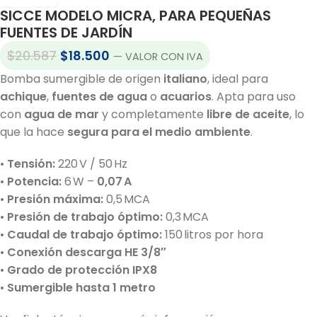
SICCE MODELO MICRA, PARA PEQUEÑAS
FUENTES DE JARDÍN
$
20.587
$
18.500
— VALOR CON IVA
Bomba sumergible de origen
italiano
, ideal para
achique
,
fuentes de agua
o
acuarios
. Apta para uso
con
agua de mar
y completamente
libre de aceite
, lo
que la hace
segura para el medio ambiente
.
•
Tensión:
220 V / 50 Hz
•
Potencia:
6 W –
0,07 A
•
Presión máxima:
0,5 MCA
•
Presión de trabajo óptimo:
0,3 MCA
•
Caudal de trabajo óptimo:
150 litros por hora
•
Conexión descarga HE 3/8″
•
Grado de protección IPX8
•
Sumergible hasta 1 metro