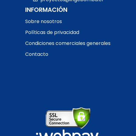
RETIRO EN TIENDA
INFORMACIÓN
Ver ficha del producto
para más detalles.
Sobre nosotros
RETIRO EN TIENDA
Políticas de privacidad
Condiciones comerciales generales
Contacto