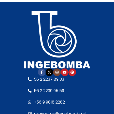
• Bomba recomendada:
multicolor (48 LED
piscina de 1/3 a 1/2 HP
RGB)
• Conexión: 1.1/2" HI
• Bomba sumergible de
• Altura máxima sobre el
2.500 L/hora
– 220 V /
nivel del agua: 0,7 m
50 Hz – consumo 20 W
• Ancho de lámina: 400
• Flotador integrado y
mm
transformador 220 V a
• Espesor de lámina: 3
12 V
mm
•
Longitud de cable: 10
• Requiere filtro previo
m
para evitar
•
Protección IPX-8 CE
obstrucciones
Especificaciones:
• Instalación
• Tamaño: 350 mm de
56 2 2237 89 33
perfectamente nivelada
diámetro x 190 mm de
para un flujo uniforme
alto
56 2 2239 95 59
Opcional: unidades con
• Altura máxima de la
iluminación LED RGB
fuente: 0,80 m
+56 9 9818 2282
(consultar
• Caudal máximo: 2.500
disponibilidad)
L/hora
proyectos@ingebomba.cl