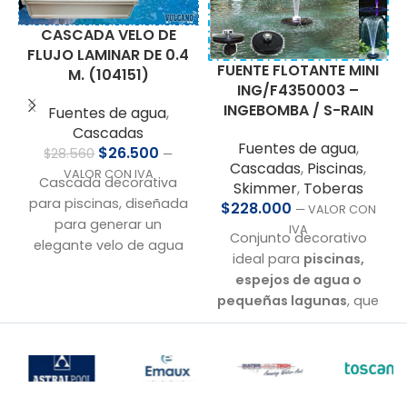
CASCADA VELO DE
FLUJO LAMINAR DE 0.4
FUENTE FLOTANTE MINI
M. (104151)
ING/F4350003 –
INGEBOMBA / S-RAIN
Fuentes de agua
,
Cascadas
Fuentes de agua
,
$
26.500
$
28.560
—
Cascadas
,
Piscinas
,
VALOR CON IVA
Cascada decorativa
Skimmer
,
Toberas
para piscinas, diseñada
$
228.000
— VALOR CON
para generar un
IVA
Conjunto decorativo
elegante velo de agua
ideal para
piscinas,
laminar con un ancho
espejos de agua o
de 400 mm y espesor
pequeñas lagunas
, que
de 3 mm. Fabricada en
combina agua y luz en
ABS de alta resistencia,
un solo sistema.
para instalación
Incluye:
empotrada en muros.
• Boquilla tipo corona
• Caudal: 5,0 m³/h
con
proyector LED