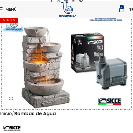
0
MENÚ
$
OFERTA
Haga clic para ampliar
Inicio
Bombas de Agua