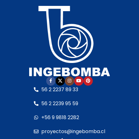
transitables y efectos
• Bomba recomendada:
especiales. Fabricadas
piscina de 2,0 HP
en
acero inoxidable
• Conexión: 63 mm /
AISI304
y equipadas
1.1/2" HI
con centrador de
• Altura máxima sobre el
chorros para un
nivel del agua: 0,7 m
desempeño óptimo.
• Ancho de lámina: 2000
mm
La mayoría de los
• Espesor de lámina: 3
modelos son
mm
independientes del nivel
• Requiere filtro previo
de agua, lo que facilita
para evitar
su instalación.
56 2 2237 89 33
obstrucciones
Disponemos de
• Instalación
proyectores LED RGBW
56 2 2239 95 59
perfectamente nivelada
y blancos
de diversas
para un flujo uniforme
potencias para
+56 9 9818 2282
complementar la
Opcional: unidades con
iluminación de las
iluminación LED RGB
proyectos@ingebomba.cl
fuentes.
(consultar