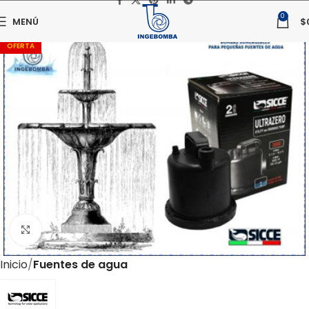
0
MENÚ
$
OFERTA
Haga clic para ampliar
Inicio
Fuentes de agua