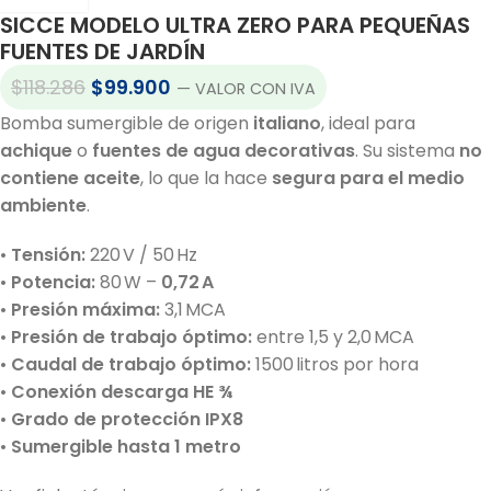
SICCE MODELO ULTRA ZERO PARA PEQUEÑAS
FUENTES DE JARDÍN
$
118.286
$
99.900
— VALOR CON IVA
Bomba sumergible de origen
italiano
, ideal para
achique
o
fuentes de agua decorativas
. Su sistema
no
contiene aceite
, lo que la hace
segura para el medio
ambiente
.
•
Tensión:
220 V / 50 Hz
•
Potencia:
80 W –
0,72 A
•
Presión máxima:
3,1 MCA
•
Presión de trabajo óptimo:
entre 1,5 y 2,0 MCA
•
Caudal de trabajo óptimo:
1500 litros por hora
•
Conexión descarga HE ¾
•
Grado de protección IPX8
•
Sumergible hasta 1 metro