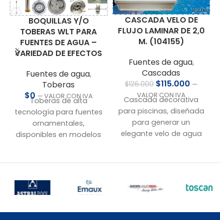
CASCADA VELO DE
BOQUILLAS Y/O
FLUJO LAMINAR DE 2,0
TOBERAS WLT PARA
M. (104155)
FUENTES DE AGUA –
VARIEDAD DE EFECTOS
Fuentes de agua
,
Cascadas
Fuentes de agua
,
$
115.000
$
126.000
Toberas
—
$
0
VALOR CON IVA
— VALOR CON IVA
Cascada decorativa
Toberas de alta
para piscinas, diseñada
tecnología para fuentes
para generar un
ornamentales,
elegante velo de agua
disponibles en modelos
laminar con un ancho
fijos, dinámicos,
de 2000 mm y espesor
espumosos, cristalinos,
de 3 mm. Fabricada en
laminares,
ABS de alta resistencia,
nebulizadores y esferas
para instalación
de agua. También
empotrada en muros.
contamos con
soluciones para fuentes
• Caudal: 27 m³/h