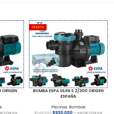
OFERTA
0 ORIGEN
BOMBA ESPA SILEN S 2/300 ORIGEN
ESPAÑA
s
Piscinas
,
Bombas
$
930.000
$
1.142.000
OR CON IVA
— VALOR CON IVA