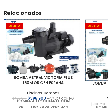
Relacionados
OFERTA
OFERTA
BOMBA ASTRAL VICTORIA PLUS
150M ORIGEN ESPAÑA
BOMBA E
Piscinas
,
Bombas
$
398.900
$
438.317
— VALOR CON IVA
BOMBA AUTOCEBANTE CON
$
400.290
PREFILTRO PARA PISCINAS
BOMB