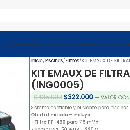
 DE AGUA
TRATAMIENTOS DE AGUA
TECNOLOGÍA
CIBERDAY
FERRETER
Inicio
Piscinas
Filtros
KIT EMAUX DE FILTRA
KIT EMAUX DE FILTR
(ING0005)
$
435.000
$
322.000
— VALOR CON
Sistema confiable y eficiente para piscina
Oferta limitada – incluye:
• Filtro PP-450
para 7,8 m³/h
• Bomba SS-50 ½ HP – 220 V