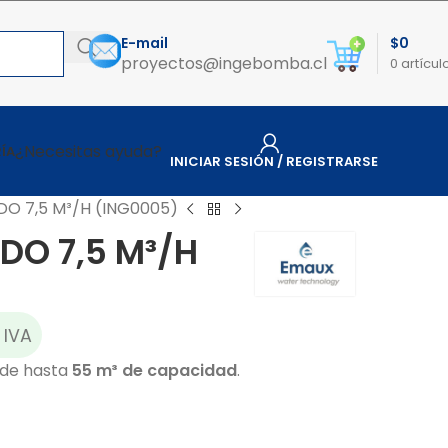
E-mail
$
0
proyectos@ingebomba.cl
0
artícul
¿Necesitas ayuda?
ÍA
INICIAR SESIÓN / REGISTRARSE
DO 7,5 M³/H (ING0005)
ADO 7,5 M³/H
 IVA
s de hasta
55 m³ de capacidad
.