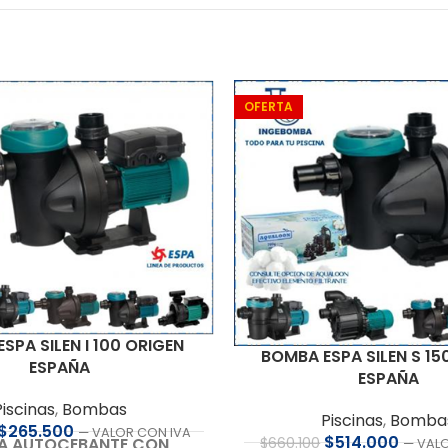
OFERTA
SPA SILEN I 100 ORIGEN
BOMBA ESPA SILEN S 15
ESPAÑA
ESPAÑA
Piscinas
,
Bombas
Piscinas
,
Bomba
$
265.500
— VALOR CON IVA
$
514.000
A AUTOCEBANTE CON
$
660.100
— VAL