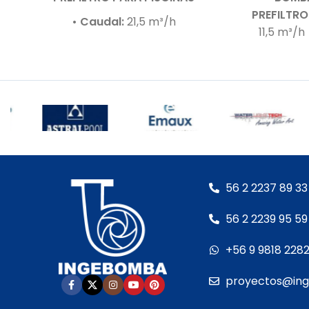
PREFILTRO
• Caudal:
21,5 m³/h
11,5 m³/h
• Presión de trabajo:
10 m.c.a.
m.c.a.
• M
• Motor:
1,5 HP – 220 V – Bajo nivel
niv
de ruido (60–70 dB)
Autoasp
• Autoaspirante:
Hasta 3,0 m.c.a.
Incluye:
R
• Incluye:
Racor de conexiones para
50 mm
63 mm
salada
• Cuerpo hidráulico:
Termoplástico
hidráulic
de última generación
alta ca
• Garantía:
Según cláusula del
cláusul
56 2 2237 89 33
fabricante
mecánico
• Sello mecánico:
Especial AISI 316 y
56 2 2239 95 59
motor:
Ac
óxido de aluminia
Protect
+56 9 9818 228
• Eje del motor:
Acero inoxidable
incorp
• Motor:
proyectos@in
– Con rodamientos
– Debe ser protegida con