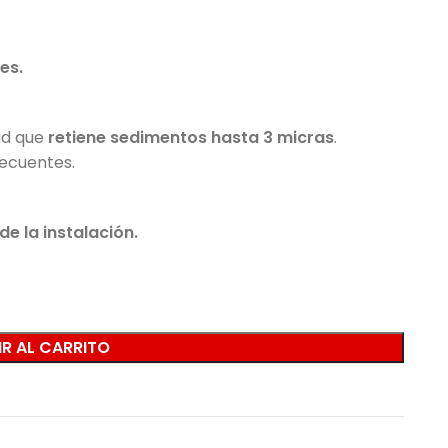
es.
ad que
retiene sedimentos hasta 3 micras
.
recuentes.
e la instalación.
R AL CARRITO