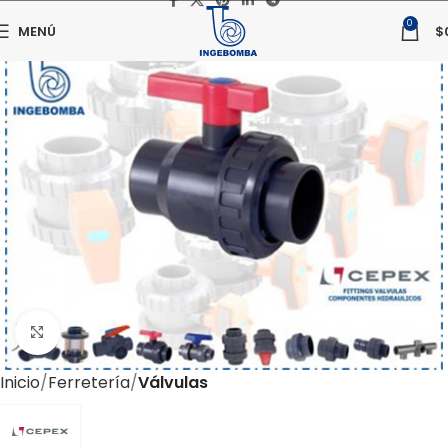
0
MENÚ
$
Haga clic para ampliar
Inicio
Ferretería
Válvulas