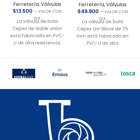
Ferretería
,
Válvulas
Ferretería
,
Válvulas
$
13.500
$
49.900
— VALOR CON
— VALOR CON
IVA
IVA
La válvula de bola
La válvula de bola
Cepex de doble unión
Cepex Uni-Block de 75
está fabricada en PVC-
mm está fabricada en
U de alta resistencia,
PVC-U de alta
ofreciendo máxima
resistencia, ideal para
durabilidad y seguridad
instalaciones
en aplicaciones
hidráulicas que
hidráulicas. Su diseño
requieren durabilidad y
con doble unión tipo
seguridad. Su unión
americana permite un
simple tipo americana
fácil desarme y
permite un desarme
mantenimiento.
rápido y fácil
mantenimiento.
• Conexión:
32 mm a
pegar
• Conexión:
75 mm a
• Material:
PVC-U de
pegar
alta resistencia
• Material:
PVC-U de
• Presión nominal:
PN10
alta resistencia