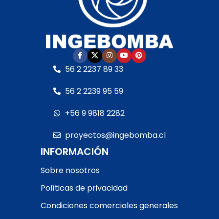
• Doble unión tipo
• Presión nominal:
PN10
americana
• Unión simple tipo
• Certificación ISO
americana
• Certificación ISO
Lea cuidadosamente el
instructivo antes de la
Lea cuidadosamente el
56 2 2237 89 33
instalación. Consulte
instructivo antes de la
otras opciones
instalación. Consulte
56 2 2239 95 59
disponibles.
otras opciones
disponibles.
+56 9 9818 2282
proyectos@ingebomba.cl
INFORMACIÓN
Sobre nosotros
Políticas de privacidad
Condiciones comerciales generales