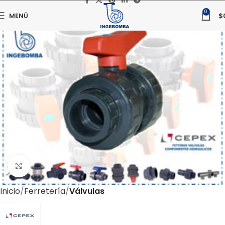
0
MENÚ
$
Haga clic para ampliar
Inicio
Ferretería
Válvulas