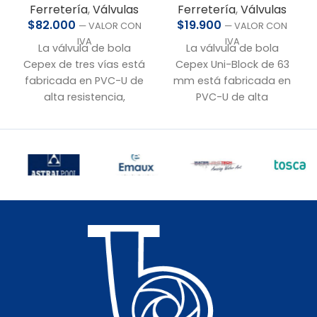
Ferretería
,
Válvulas
Ferretería
,
Válvulas
$
19.900
$
82.000
— VALOR CON
— VALOR CON
IVA
IVA
La válvula de bola
La válvula de bola
Cepex Uni-Block de 63
Cepex de tres vías está
mm está fabricada en
fabricada en PVC-U de
PVC-U de alta
alta resistencia,
resistencia, ofreciendo
diseñada para ofrecer
fiabilidad y larga vida
versatilidad y control en
útil en aplicaciones
instalaciones
hidráulicas. Su sistema
hidráulicas. Incluye
de unión simple tipo
manilla con gatillo e
americana permite un
indicador visual de
desarme práctico y
posición para mayor
sencillo.
seguridad y precisión.
• Conexión:
63 mm a
• Conexión:
50 mm a
pegar
pegar
• Material:
PVC-U de
• Material:
PVC-U de
alta resistencia
alta resistencia
• Presión nominal:
PN10
• Presión nominal:
PN10