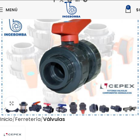
0
MENÚ
$
Haga clic para ampliar
Inicio
Ferretería
Válvulas