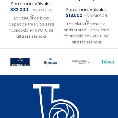
Ferretería
,
Válvulas
Ferretería
,
Válvulas
$
82.000
— VALOR CON
$
18.500
— VALOR CON
IVA
La válvula de bola
IVA
La válvula de muelle
Cepex de tres vías está
antirretorno Cepex está
fabricada en PVC-U de
fabricada en PVC-U de
alta resistencia,
alta resistencia,
diseñada para ofrecer
ofreciendo máxima
versatilidad y control en
seguridad y durabilidad
instalaciones
en instalaciones
hidráulicas. Incluye
hidráulicas. Su sistema
manilla con gatillo e
de doble unión tipo
indicador visual de
americana permite un
posición para mayor
fácil desarme para
seguridad y precisión.
mantenimiento.
• Conexión:
50 mm a
• Conexión:
50 mm a
pegar
pegar
• Material:
PVC-U de
• Material:
PVC-U de
alta resistencia
alta resistencia
• Presión nominal:
PN10