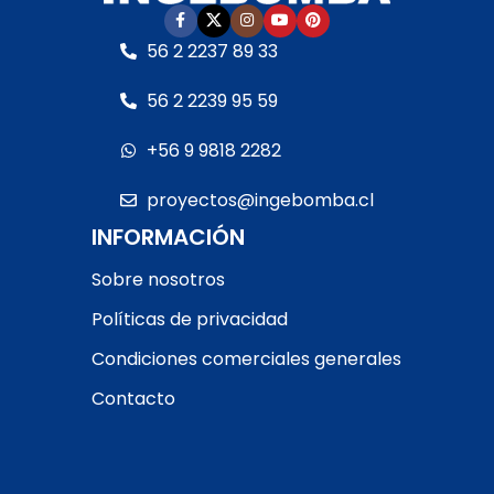
• Manilla azul
Lea cuidadosamente el
56 2 2237 89 33
instructivo antes de la
Lea cuidadosamente el
instalación. Consulte
instructivo antes de la
56 2 2239 95 59
otras opciones
instalación. Consulte
disponibles.
otras opciones
+56 9 9818 2282
disponibles.
proyectos@ingebomba.cl
INFORMACIÓN
Sobre nosotros
Políticas de privacidad
Condiciones comerciales generales
Contacto