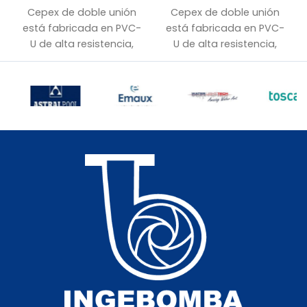
Cepex de doble unión
Cepex de doble unión
está fabricada en PVC-
está fabricada en PVC-
U de alta resistencia,
U de alta resistencia,
ofreciendo máxima
diseñada para ofrecer
durabilidad y seguridad
máxima durabilidad y
en aplicaciones
un uso seguro en
hidráulicas. Su diseño
instalaciones
con doble unión tipo
hidráulicas. Incluye
americana permite un
manilla azul y su unión
fácil desarme y
tipo americana permite
mantenimiento.
un desarme sencillo.
• Conexión:
32 mm a
• Conexión:
63 mm a
pegar
pegar
• Material:
PVC-U de
• Material:
PVC-U de
alta resistencia
alta resistencia
• Presión nominal:
PN10
• Presión nominal:
PN12
• Doble unión tipo
• Doble unión tipo
americana
americana
• Certificación ISO
• Certificación ISO