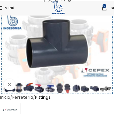
0
MENÚ
$
Haga clic para ampliar
Inicio
Ferretería
Fittings