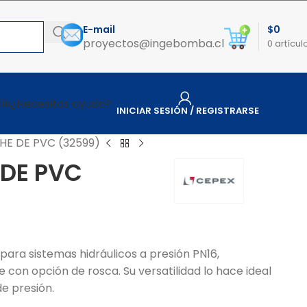
E-mail
$
0
proyectos@ingebomba.cl
0
artícul
¿Necesitas ayuda?
ÍA
INICIAR SESIÓN / REGISTRARSE
HE DE PVC (32599)
 DE PVC
para sistemas hidráulicos a presión PN16,
 con opción de rosca. Su versatilidad lo hace ideal
e presión.