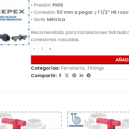
• Presión:
PN16
• Conexión:
50 mm a pegar
y
1 1/2” HE ros
• Serie:
Métrica
Recomendado para instalaciones hidráulica
conexiones roscadas.
AÑADI
Categorías:
Ferretería
,
Fittings
Compartir: