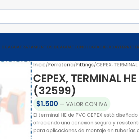
 DE AGUA
TRATAMIENTOS DE AGUA
TECNOLOGÍA
CIBERDAY
FERRETER
Inicio
Ferretería
Fittings
CEPEX, TERMINAL 
CEPEX, TERMINAL HE
(32599)
$
1.500
— VALOR CON IVA
El terminal HE de PVC CEPEX está diseñado 
ofreciendo una conexión segura y resistente
para aplicaciones de montaje en tuberías d