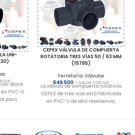
CEPEX VÁLVULA DE COMPUERTA
LA UNI-
ROTATORIA TRES VÍAS 50 / 63 MM
830)
(15765)
las
Ferretería
,
Válvulas
N IVA
$
49.500
— VALOR CON IVA
 Uni-Block
La válvula de compuerta rotatoria
a en PVC-U
CEPEX de tres vías está fabricada
eal para
en PVC-U de alta resistencia,
 requieren
diseñada para aplicaciones de
Su unión
impulsión y desvío de caudal. Incluye
ermite un
un práctico indicador visual de
nimiento
posición para un control más seguro