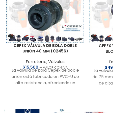
CEPEX VÁLVULA DE BOLA DOBLE
CEPEX 
UNIÓN 40 MM (02456)
BLO
Ferretería
,
Válvulas
Fe
$
15.500
$
49
— VALOR CON IVA
La válvula de bola Cepex de doble
La válvul
unión está fabricada en PVC-U de
de 75 mm 
alta resistencia, ofreciendo un
de alta
rendimiento confiable y duradero.
instal
Su sistema de doble unión tipo
requieren 
americana facilita el desarme y el
unión 
mantenimiento en instalaciones
permite u