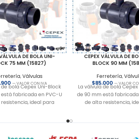
VÁLVULA DE BOLA UNI-
CEPEX VÁLVULA DE BO
CK 75 MM (15827)
BLOCK 90 MM (15
rretería
,
Válvulas
Ferretería
,
Válvu
.900
$
85.000
— VALOR CON IVA
— VALOR CO
a de bola Cepex Uni-Block
La válvula de bola Cepex
está fabricada en PVC-U
de 90 mm está fabricad
 resistencia, ideal para
de alta resistencia, id
aciones hidráulicas que
sistemas hidráulicos que
durabilidad y seguridad. Su
robustez y seguridad. 
simple tipo americana
simple tipo americana p
n desarme rápido y fácil
desarme ágil y mante