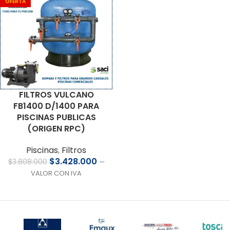
OFERTA
FILTROS VULCANO
FB1400 D/1400 PARA
PISCINAS PUBLICAS
(ORIGEN RPC)
Piscinas
,
Filtros
$
3.428.000
$
3.808.000
—
VALOR CON IVA