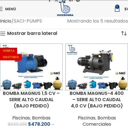
0
MENÚ
$
Inicio
SACI-PUMPS
Mostrando los 5 resultados
Mostrar barra lateral
OFERTA
AGOTADO
BOMBA MAGNUS 1,5 CV –
BOMBA MAGNUS-4 400
SERIE ALTO CAUDAL
– SERIE ALTO CAUDAL
(BAJO PEDIDO)
4,0 CV (BAJO PEDIDO)
Piscinas
,
Bombas
Piscinas
,
Bombas
$
478.200
Comerciales
$
559.288
—