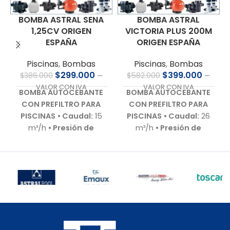
BOMBA ASTRAL SENA
BOMBA ASTRAL
1,25CV ORIGEN
VICTORIA PLUS 200M
ESPAÑA
ORIGEN ESPAÑA
Piscinas
,
Bombas
Piscinas
,
Bombas
$
299.000
$
399.000
$
386.000
$
582.000
—
—
VALOR CON IVA
VALOR CON IVA
BOMBA AUTOCEBANTE
BOMBA AUTOCEBANTE
CON PREFILTRO PARA
CON PREFILTRO PARA
PISCINAS
• Caudal:
15
PISCINAS
• Caudal:
26
m³/h
• Presión de
m³/h
• Presión de
trabajo:
9,0 m.c.a.
•
trabajo:
10 m.c.a.
•
Motor:
1,25 HP – 220 V –
Motor:
2,0 HP – 220 V –
Bajo nivel de ruido
•
Bajo nivel de ruido (60–
Autoaspirante:
Hasta
70 dB)
• Autoaspirante:
3,0 m.c.a.
• Incluye:
Hasta 3,0 m.c.a.
•
Racor de conexiones
Incluye:
Racor de
para 50 mm
• Cuerpo
conexiones para 63 mm
hidráulico:
En
• Cuerpo hidráulico: