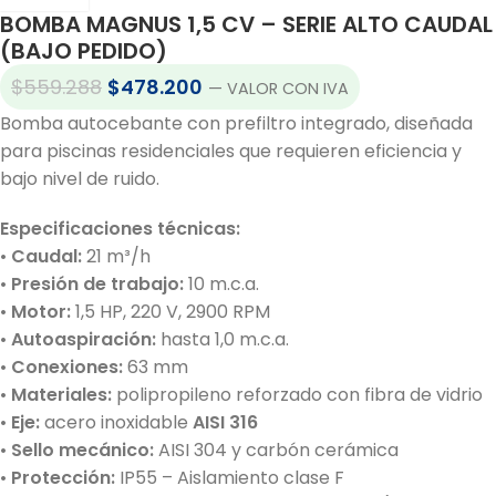
BOMBA MAGNUS 1,5 CV – SERIE ALTO CAUDAL
(BAJO PEDIDO)
$
559.288
$
478.200
— VALOR CON IVA
Bomba autocebante con prefiltro integrado, diseñada
para piscinas residenciales que requieren eficiencia y
bajo nivel de ruido.
Especificaciones técnicas:
•
Caudal:
21 m³/h
•
Presión de trabajo:
10 m.c.a.
•
Motor:
1,5 HP, 220 V, 2900 RPM
•
Autoaspiración:
hasta 1,0 m.c.a.
•
Conexiones:
63 mm
•
Materiales:
polipropileno reforzado con fibra de vidrio
•
Eje:
acero inoxidable
AISI 316
•
Sello mecánico:
AISI 304 y carbón cerámica
•
Protección:
IP55 – Aislamiento clase F