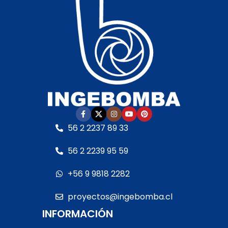
polipropileno de alta
Termoplástico de
calidad
• Garantía:
última generación
•
Según cláusula del
Garantía:
Según
fabricante
• Sello
cláusula del fabricante
•
mecánico:
Especial AISI
Sello mecánico:
316 y óxido de alúmina
•
Especial AISI 316 y óxido
Eje del motor:
Acero
de aluminia
• Eje del
inoxidable
• Motor:
–
motor:
Acero inoxidable
Con rodamientos –
• Motor:
– Con
Debe ser protegida con
rodamientos – Debe ser
interruptor guarda
protegida con
56 2 2237 89 33
motor RETIRO EN TIENDA
interruptor guarda
motor RETIRO EN TIENDA
56 2 2239 95 59
+56 9 9818 2282
proyectos@ingebomba.cl
INFORMACIÓN