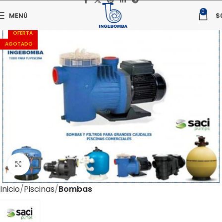
0
MENÚ
$
OFERTA
AGOTADO
Haga clic para ampliar
Inicio
Piscinas
Bombas