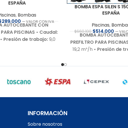
ESPAÑA
BOMBA ESPA SILEN S 15
ESPAÑA
Piscinas
,
Bombas
$
289.000
— VALOR CON IVA
Piscinas
,
Bomba
A AUTOCEBANTE CON
$
514.000
$
660.100
 PARA PISCINAS
• Caudal:
— VAL
BOMBA AUTOCEBANT
h
• Presión de trabajo:
9,0
PREFILTRO PARA PISCINA
otor:
1,0 HP – 220 V – Bajo
19,2 m³/h
• Presión de t
 ruido
• Autoaspirante:
m.c.a.
• Motor:
1,5 HP – 2
 m.c.a.
• Incluye:
Racor de
nivel de ruido 65 
es para 50 mm
• Cuerpo
Autoaspirante:
Hasta 4
:
En polipropileno de alta
Incluye:
Racor de conexi
 Garantía:
Según cláusula
63 x 50 mm
• Compatible
icante
• Sello mecánico:
salada hasta 7 g/L
• 
ISI 316 y óxido de alúmina
•
hidráulico:
En tecnopol
motor:
Acero inoxidable
•
alta calidad
• Garantía
Con rodamientos – Debe
INFORMACIÓN
cláusula del fabricant
tegida con interruptor
mecánico:
Especial en AI
Sobre nosotros
motor RETIRO EN TIENDA
motor:
Acero inoxidable