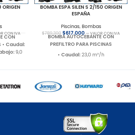
BOMBA ESPA SILEN S 2/150 ORIGEN
0 ORIGEN
ESPAÑA
Piscinas
,
Bombas
s
$
617.000
$
789.300
— VALOR CON IVA
OR CON IVA
BOMBA AUTOCEBANTE CON
E CON
PREFILTRO PARA PISCINAS
S
• Caudal:
rabajo:
9,0
• Caudal:
23,0 m³/h
20 V – Bajo
• Presión de trabajo:
11 m.c.a.
dB
•
• Motor:
1,5 HP – 220 V – Bajo nivel
 m.c.a.
•
de ruido (80 dB)
ones para
• Autoaspirante:
Hasta 4 m.c.a.
 con:
Agua
• Incluye:
Racor de conexiones para
Cuerpo
63 mm
ímeros de
• Compatible con agua salada:
:
Según
Hasta 7 g/L
e
• Sello
• Cuerpo hidráulico:
En
SI 316
• Eje
tecnopolímeros de alta calidad
 AISI 431
•