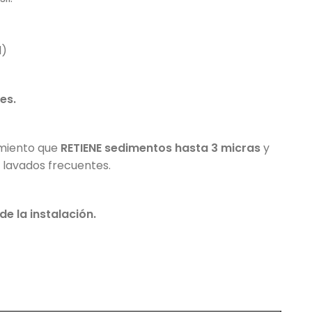
l)
es.
imiento que
RETIENE sedimentos hasta 3 micras
y
ir lavados frecuentes.
de la instalación.