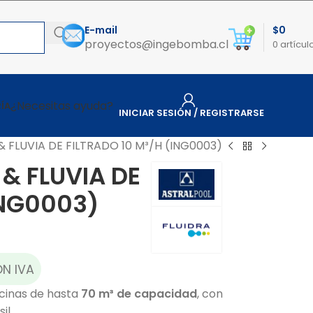
E-mail
$
0
proyectos@ingebomba.cl
0
artícul
¿Necesitas ayuda?
ÍA
INICIAR SESIÓN / REGISTRARSE
 & FLUVIA DE FILTRADO 10 M³/H (ING0003)
 & FLUVIA DE
ING0003)
N IVA
scinas de hasta
70 m³ de capacidad
, con
il.