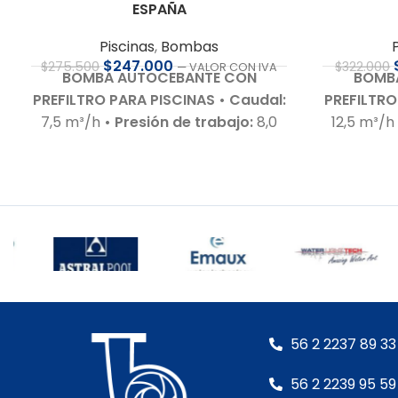
ESPAÑA
Piscinas
,
Bombas
$
247.000
$
275.500
$
322.000
— VALOR CON IVA
BOMBA AUTOCEBANTE CON
BOMB
PREFILTRO PARA PISCINAS
• Caudal:
PREFILTRO
7,5 m³/h
• Presión de trabajo:
8,0
12,5 m³/
m.c.a.
• Motor:
0,5 HP – 220 V – Bajo
m.c.a.
• M
nivel de ruido
• Autoaspirante:
nivel de
Hasta 3,0 m.c.a.
• Incluye:
Racor de
Hasta 3,0
conexiones para 50 mm
• Cuerpo
conexion
hidráulico:
En polipropileno de alta
hidráulico
calidad
• Garantía:
Según cláusula
calidad
•
del fabricante
• Sello mecánico:
del fabr
Especial AISI 316 y óxido de alúmina
•
Especial A
Eje del motor:
Acero inoxidable
•
Eje del 
56 2 2237 89 33
Motor:
– Con rodamientos – Debe
Motor:
– 
ser protegida con interruptor
ser pro
56 2 2239 95 59
guarda motor RETIRO EN TIENDA
guarda 