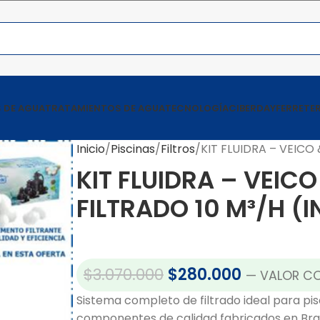
 DE AGUA
TRATAMIENTOS DE AGUA
TECNOLOGÍA
CIBERDAY
FERRETER
Inicio
Piscinas
Filtros
KIT FLUIDRA – VEICO
KIT FLUIDRA – VEICO
FILTRADO 10 M³/H (
$
3.070.000
$
280.000
— VALOR CO
Sistema completo de filtrado ideal para pi
componentes de calidad fabricados en Bras