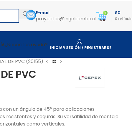
E-mail
$
0
proyectos@ingebomba.cl
0
artícul
¿Necesitas ayuda?
ÍA
INICIAR SESIÓN / REGISTRARSE
IAL DE PVC (20155)
 DE PVC
a con un ángulo de 45° para aplicaciones
es resistentes y seguras. Su versatilidad de montaje
orizontales como verticales.