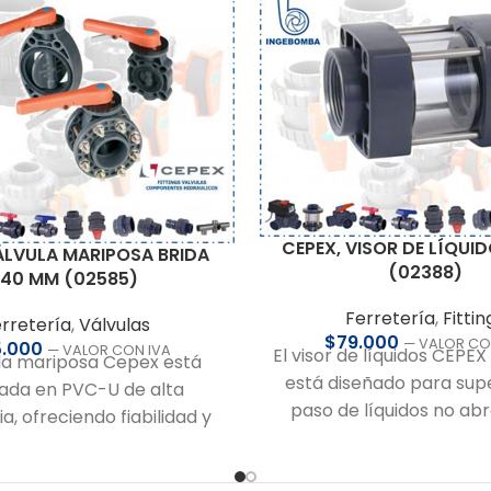
CEPEX, VISOR DE LÍQUI
ÁLVULA MARIPOSA BRIDA
(02388)
140 MM (02585)
Ferretería
,
Fittin
rretería
,
Válvulas
$
79.000
— VALOR CO
5.000
— VALOR CON IVA
El visor de líquidos CEPE
ula mariposa Cepex está
está diseñado para supe
cada en PVC-U de alta
paso de líquidos no abr
ia, ofreciendo fiabilidad y
corrosivos en tuberías, f
lidad en instalaciones
además la inspección del
as. Su diseño permite una