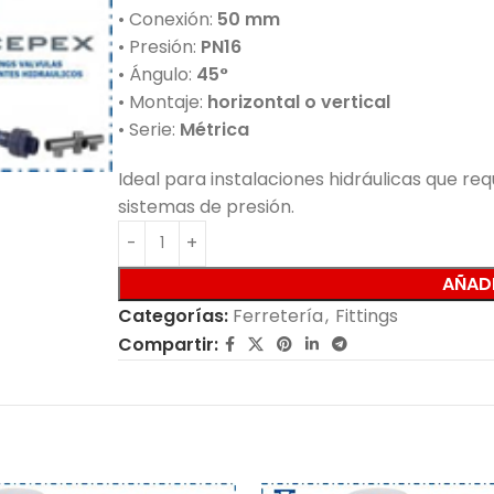
• Conexión:
50 mm
• Presión:
PN16
• Ángulo:
45°
• Montaje:
horizontal o vertical
• Serie:
Métrica
Ideal para instalaciones hidráulicas que re
sistemas de presión.
AÑADI
Categorías:
Ferretería
,
Fittings
Compartir: