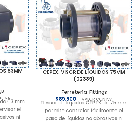
DOS 63MM
CEPEX, VISOR DE LÍQUIDOS 75MM
(02389)
gs
Ferretería
,
Fittings
N IVA
$
89.500
— VALOR CON IVA
X de 63 mm
El visor de líquidos CEPEX de 75 mm
rvisar el
permite controlar fácilmente el
asivos ni
paso de líquidos no abrasivos ni
acilitando
corrosivos en tuberías, facilitando la
 estado del
inspección del estado y grado de