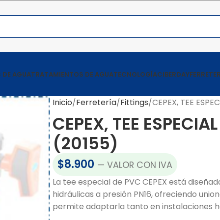
 DE AGUA
TRATAMIENTOS DE AGUA
TECNOLOGÍA
CIBERDAY
FERRETER
Inicio
Ferretería
Fittings
CEPEX, TEE ESPEC
CEPEX, TEE ESPECIAL
(20155)
$
8.900
— VALOR CON IVA
La tee especial de PVC CEPEX está diseñad
hidráulicas a presión PN16, ofreciendo union
permite adaptarla tanto en instalaciones h