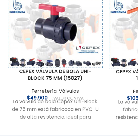
CEPEX VÁLVULA DE BOLA UNI-
CEPEX V
BLOCK 75 MM (15827)
Ferretería
,
Válvulas
Fe
$
49.900
$
10
— VALOR CON IVA
La válvula de bola Cepex Uni-Block
La válv
de 75 mm está fabricada en PVC-U
fabri
de alta resistencia, ideal para
resistenc
instalaciones hidráulicas que
durabi
requieren durabilidad y seguridad. Su
hidráulic