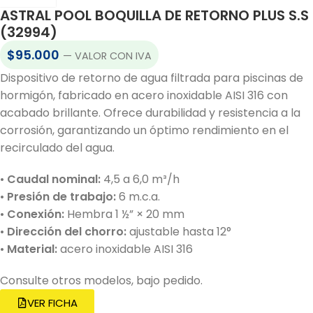
ASTRAL POOL BOQUILLA DE RETORNO PLUS S.S
(32994)
$
95.000
— VALOR CON IVA
Dispositivo de retorno de agua filtrada para piscinas de
hormigón, fabricado en acero inoxidable AISI 316 con
acabado brillante. Ofrece durabilidad y resistencia a la
corrosión, garantizando un óptimo rendimiento en el
recirculado del agua.
•
Caudal nominal:
4,5 a 6,0 m³/h
•
Presión de trabajo:
6 m.c.a.
•
Conexión:
Hembra 1 ½” × 20 mm
•
Dirección del chorro:
ajustable hasta 12°
•
Material:
acero inoxidable AISI 316
Consulte otros modelos, bajo pedido.
VER FICHA