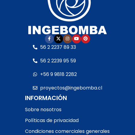
última generación
316 y óxido de alúmina
•
• Garantía:
Según
Eje del motor:
Acero
cláusula del fabricante
inoxidable
• Motor:
–
• Sello mecánico:
Con rodamientos –
Especial AISI 316 y óxido
Debe ser protegida con
de aluminia
interruptor guarda
• Eje del motor:
Acero
motor RETIRO EN TIENDA
56 2 2237 89 33
inoxidable
• Motor:
56 2 2239 95 59
– Con rodamientos
– Debe ser
+56 9 9818 2282
protegida con
interruptor guarda
proyectos@ingebomba.cl
motor
INFORMACIÓN
RETIRO EN TIENDA
Sobre nosotros
Políticas de privacidad
Condiciones comerciales generales