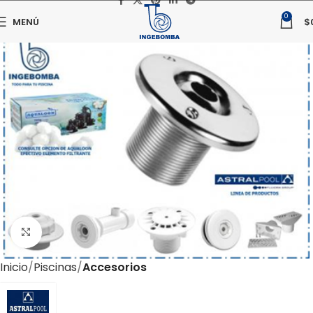
0
MENÚ
$
Haga clic para ampliar
Inicio
Piscinas
Accesorios