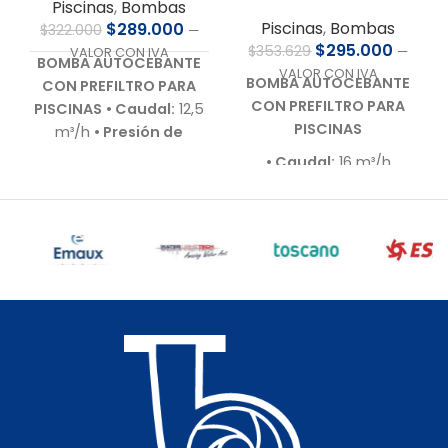
Piscinas
,
Bombas
Piscinas
,
Bombas
$
289.000
$
322.000
—
$
295.000
$
353.629
—
VALOR CON IVA
BOMBA AUTOCEBANTE
VALOR CON IVA
BOMBA AUTOCEBANTE
CON PREFILTRO PARA
CON PREFILTRO PARA
PISCINAS
• Caudal:
12,5
PISCINAS
m³/h
• Presión de
trabajo:
9,0 m.c.a.
•
• Caudal:
16 m³/h
Motor:
1,0 HP – 220 V –
• Presión de trabajo:
10
Bajo nivel de ruido
•
m.c.a.
Autoaspirante:
Hasta
• Motor:
1,0 HP – 220 V –
3,0 m.c.a.
• Incluye:
Bajo nivel de ruido (60–
Racor de conexiones
70 dB)
para 50 mm
• Cuerpo
• Autoaspirante:
Hasta
hidráulico:
En
3,0 m.c.a.
polipropileno de alta
• Incluye:
Racor de
calidad
• Garantía:
conexiones para 50 mm
Según cláusula del
• Cuerpo hidráulico:
fabricante
• Sello
Termoplástico de
mecánico:
Especial AISI