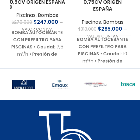
0,5CV ORIGEN ESPAÑA
0,75CV ORIGEN
ESPAÑA
Piscinas
,
Bombas
$
247.000
Piscinas
,
Bombas
$
275.500
—
$
285.000
$
318.000
VALOR CON IVA
—
BOMBA AUTOCEBANTE
VALOR CON IVA
BOMBA AUTOCEBANTE
CON PREFILTRO PARA
CON PREFILTRO PARA
PISCINAS
• Caudal:
7,5
PISCINAS
• Caudal:
10
m³/h
• Presión de
m³/h
• Presión de
trabajo:
8,0 m.c.a.
•
trabajo:
9,0 m.c.a.
•
Motor:
0,5 HP – 220 V –
Motor:
0,75 HP – 220 V –
Bajo nivel de ruido
•
Bajo nivel de ruido
•
Autoaspirante:
Hasta
Autoaspirante:
Hasta
3,0 m.c.a.
• Incluye:
3,0 m.c.a.
• Incluye:
Racor de conexiones
Racor de conexiones
para 50 mm
• Cuerpo
para 50 mm
• Cuerpo
hidráulico:
En
hidráulico:
En
polipropileno de alta
polipropileno de alta
calidad
• Garantía:
calidad
• Garantía:
Según cláusula del