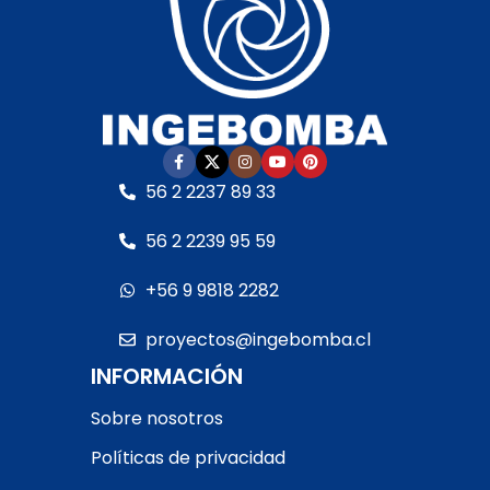
Según cláusula del
fabricante
• Sello
fabricante
• Sello
mecánico:
Especial AISI
mecánico:
Especial AISI
316 y óxido de alúmina
•
316 y óxido de alúmina
•
Eje del motor:
Acero
Eje del motor:
Acero
inoxidable
• Motor:
–
inoxidable
• Motor:
–
Con rodamientos –
Con rodamientos –
Debe ser protegida con
Debe ser protegida con
interruptor guarda
56 2 2237 89 33
interruptor guarda
motor RETIRO EN TIENDA
motor RETIRO EN TIENDA
56 2 2239 95 59
+56 9 9818 2282
proyectos@ingebomba.cl
INFORMACIÓN
Sobre nosotros
Políticas de privacidad