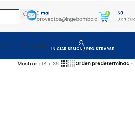
E-mail
$
0
proyectos@ingebomba.cl
0
artícul
¿Necesitas ayuda?
ÍA
INICIAR SESIÓN / REGISTRARSE
Mostrar
18
36