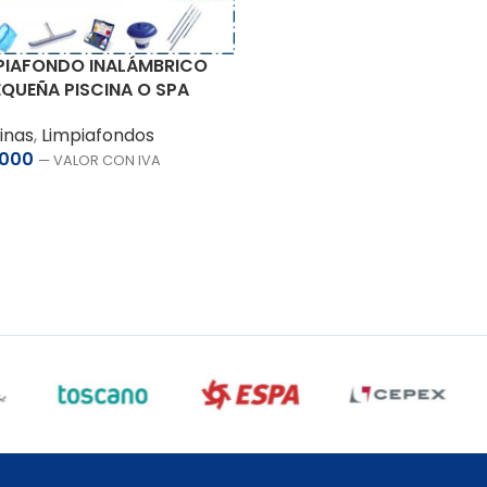
MPIAFONDO INALÁMBRICO
EQUEÑA PISCINA O SPA
cinas
,
Limpiafondos
.000
— VALOR CON IVA