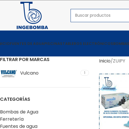
NICIO
FUENTES DE AGUA
PISCINAS
TABLEROS ELECTRÓNICOS
BOMBAS
FILTRAR POR MARCAS
Inicio
ZUIPY
Vulcano
1
CATEGORÍAS
Bombas de Agua
Ferretería
Fuentes de agua