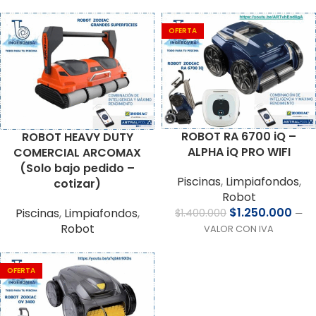
OFERTA
ROBOT RA 6700 iQ –
ROBOT HEAVY DUTY
ALPHA iQ PRO WIFI
COMERCIAL ARCOMAX
(Solo bajo pedido –
Piscinas
,
Limpiafondos
,
cotizar)
Robot
$
1.250.000
Piscinas
,
Limpiafondos
,
$
1.400.000
—
Robot
VALOR CON IVA
OFERTA