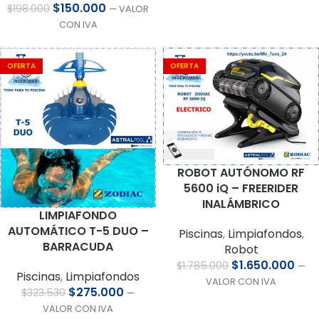
$
150.000
$
198.000
— VALOR
CON IVA
OFERTA
OFERTA
ROBOT AUTÓNOMO RF
5600 iQ – FREERIDER
INALÁMBRICO
LIMPIAFONDO
AUTOMÁTICO T-5 DUO –
Piscinas
,
Limpiafondos
,
BARRACUDA
Robot
$
1.650.000
$
1.785.000
—
Piscinas
,
Limpiafondos
VALOR CON IVA
$
275.000
$
323.530
—
VALOR CON IVA