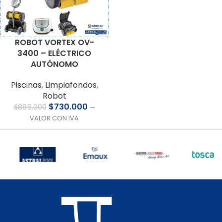
ROBOT VORTEX OV-
3400 – ELÉCTRICO
AUTÓNOMO
Piscinas
,
Limpiafondos
,
Robot
$
730.000
$
885.000
—
VALOR CON IVA