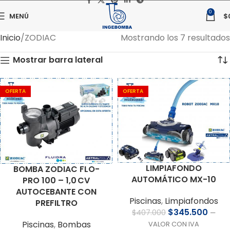
0
MENÚ
$
Inicio
ZODIAC
Mostrando los 7 resultados
Mostrar barra lateral
OFERTA
OFERTA
LIMPIAFONDO
BOMBA ZODIAC FLO-
AUTOMÁTICO MX-10
PRO 100 – 1,0 CV
AUTOCEBANTE CON
Piscinas
,
Limpiafondos
PREFILTRO
$
345.500
$
407.000
—
Piscinas
,
Bombas
VALOR CON IVA