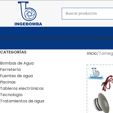
NICIO
FUENTES DE AGUA
PISCINAS
TABLEROS ELECTRÓNICOS
BOMBAS
CATEGORÍAS
Inicio
Tameg
Bombas de Agua
Ferretería
Fuentes de agua
Piscinas
Tableros electrónicos
Tecnología
Tratamientos de agua