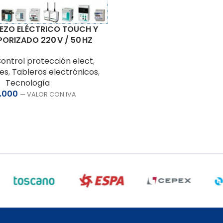
EZO ELÉCTRICO TOUCH Y
PORIZADO 220 V / 50 HZ
ontrol protección elect
,
es
,
Tableros electrónicos
,
Tecnología
.000
— VALOR CON IVA