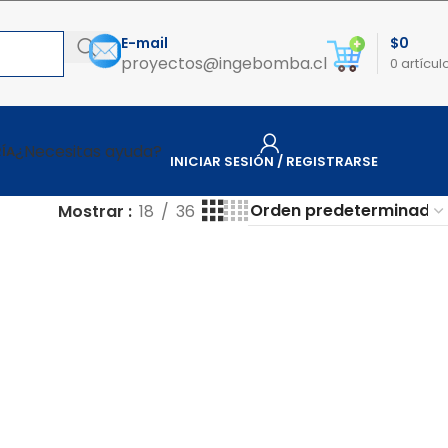
E-mail
$
0
proyectos@ingebomba.cl
0
artícul
¿Necesitas ayuda?
ÍA
INICIAR SESIÓN / REGISTRARSE
Mostrar
18
36