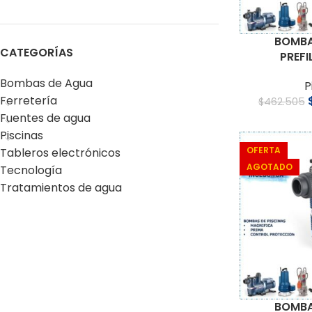
BOMBA
CATEGORÍAS
PREFI
Bombas de Agua
P
Ferretería
$
462.505
Fuentes de agua
Piscinas
OFERTA
Tableros electrónicos
AGOTADO
Tecnología
Tratamientos de agua
BOMBA