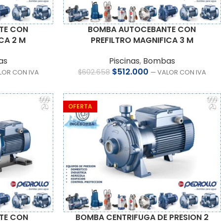
TE CON
BOMBA AUTOCEBANTE CON
CA 2 M
PREFILTRO MAGNIFICA 3 M
as
Piscinas
,
Bombas
$
512.000
$
602.658
LOR CON IVA
— VALOR CON IVA
OFERTA
TE CON
BOMBA CENTRIFUGA DE PRESION 2