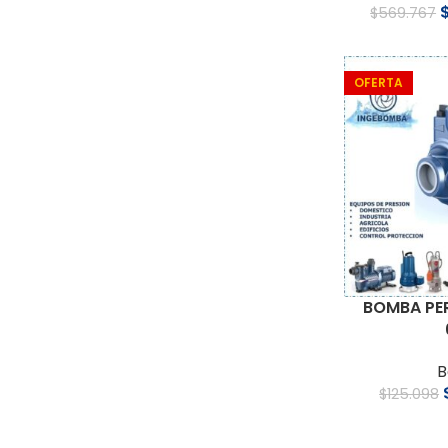
$
569.767
OFERTA
BOMBA PER
B
$
125.098