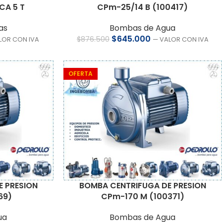
CA 5 T
CPm-25/14 B (100417)
as
Bombas de Agua
$
645.000
$
876.500
LOR CON IVA
— VALOR CON IVA
OFERTA
 PRESION
BOMBA CENTRIFUGA DE PRESION
69)
CPm-170 M (100371)
ua
Bombas de Agua