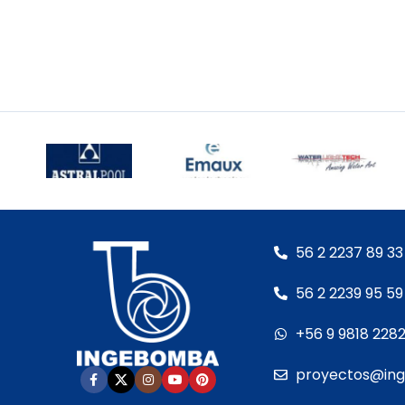
56 2 2237 89 33
56 2 2239 95 59
+56 9 9818 228
proyectos@in