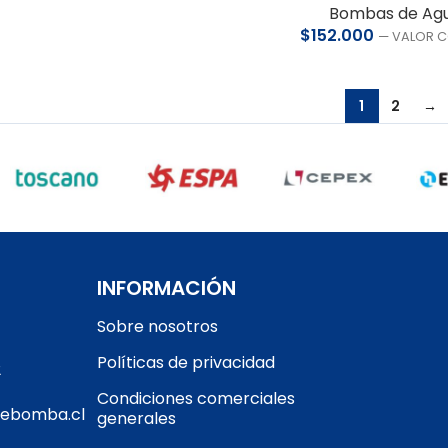
Bombas de Ag
$
152.000
— VALOR C
1
2
→
INFORMACIÓN
Sobre nosotros
Políticas de privacidad
2
Condiciones comerciales
gebomba.cl
generales