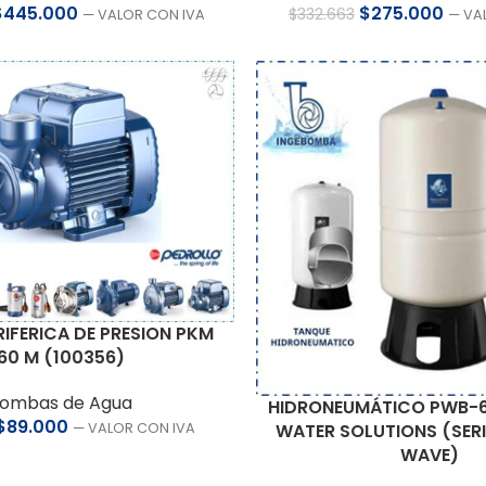
$
445.000
$
275.000
$
332.663
— VALOR CON IVA
— VA
IFERICA DE PRESION PKM
60 M (100356)
ombas de Agua
HIDRONEUMÁTICO PWB-6
$
89.000
— VALOR CON IVA
WATER SOLUTIONS (SERI
WAVE)