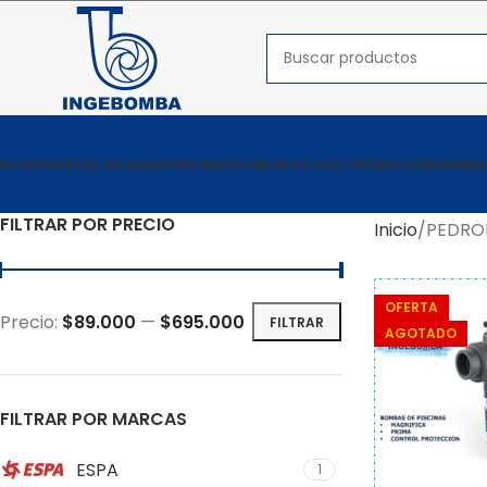
NICIO
FUENTES DE AGUA
PISCINAS
TABLEROS ELECTRÓNICOS
BOMBAS
FILTRAR POR PRECIO
Inicio
PEDRO
OFERTA
Precio:
$89.000
—
$695.000
FILTRAR
AGOTADO
FILTRAR POR MARCAS
ESPA
1