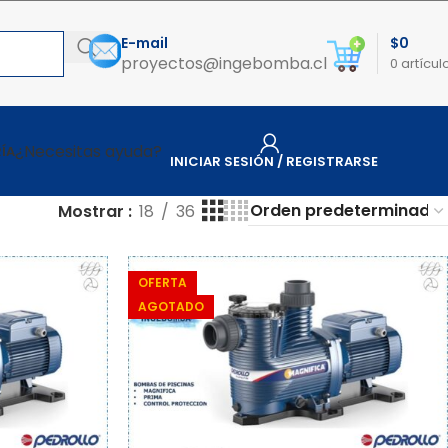
E-mail
$
0
proyectos@ingebomba.cl
0
artícul
¿Necesitas ayuda?
ÍA
INICIAR SESIÓN / REGISTRARSE
Mostrar
18
36
OFERTA
AGOTADO