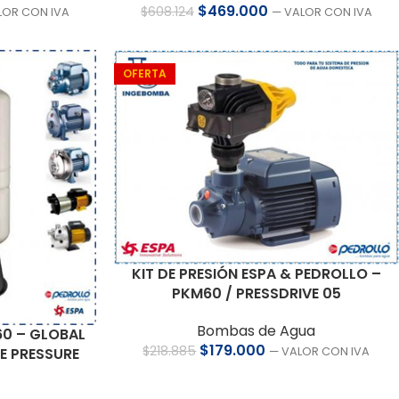
$
469.000
$
608.124
LOR CON IVA
— VALOR CON IVA
OFERTA
KIT DE PRESIÓN ESPA & PEDROLLO –
PKM60 / PRESSDRIVE 05
Bombas de Agua
0 – GLOBAL
$
179.000
$
218.885
— VALOR CON IVA
E PRESSURE