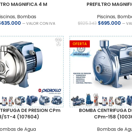
LTRO MAGNIFICA 4 M
PREFILTRO MAGNIFI
iscinas
,
Bombas
Piscinas
,
Bomb
$
635.000
$
695.000
$
825.343
— VALOR CON IVA
— VA
OFERTA
TRIFUGA DE PRESION CPm
BOMBA CENTRIFUGA DE
8/ST-4 (107604)
CPm-158 (1003
ombas de Agua
Bombas de Ag