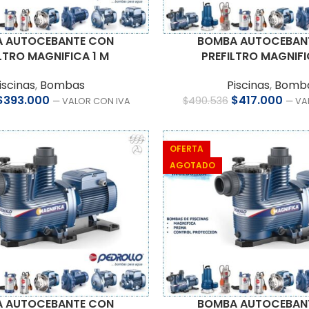
 AUTOCEBANTE CON
BOMBA AUTOCEBAN
LTRO MAGNIFICA 1 M
PREFILTRO MAGNIFI
iscinas
,
Bombas
Piscinas
,
Bomb
$
393.000
$
417.000
$
490.536
— VALOR CON IVA
— VA
OFERTA
AGOTADO
 AUTOCEBANTE CON
BOMBA AUTOCEBAN