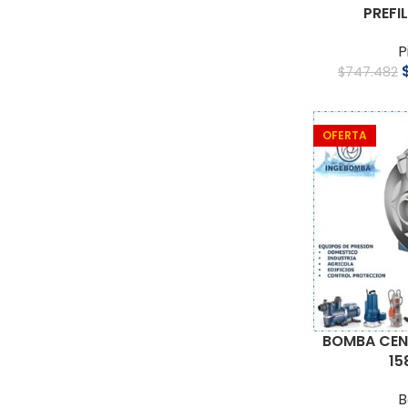
PREFI
P
$
747.482
OFERTA
BOMBA CEN
15
B