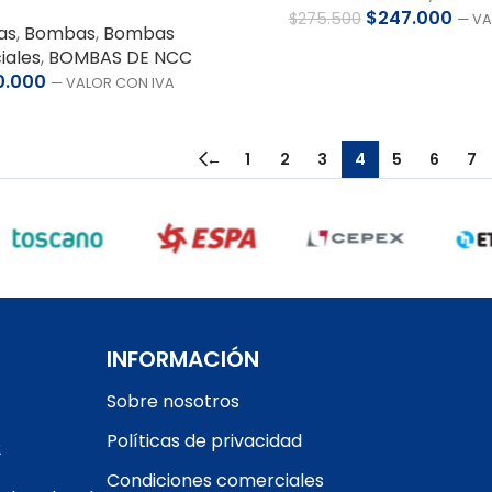
$
247.000
$
275.500
— VA
as
,
Bombas
,
Bombas
iales
,
BOMBAS DE NCC
0.000
— VALOR CON IVA
←
1
2
3
4
5
6
7
INFORMACIÓN
Sobre nosotros
Políticas de privacidad
2
Condiciones comerciales