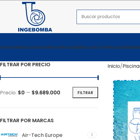
NICIO
FUENTES DE AGUA
PISCINAS
TABLEROS ELECTRÓNICOS
BOMBAS
FILTRAR POR PRECIO
Inicio
Piscina
Precio:
$0
—
$9.689.000
FILTRAR
FILTRAR POR MARCAS
Air-Tech Europe
1