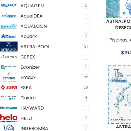
AQUAGEM
2
AquaIDEA
1
ASTRALPOO
AQUALOON
1
DESEC
Aquark
2
Piscinas
,
ASTRALPOOL
81
$
19
CEPEX
1
Econizer
7
Emaux
32
ESPA
28
Fluidra
4
HAYWARD
1
HELO
2
ASTRA
INGEBOMBA
7