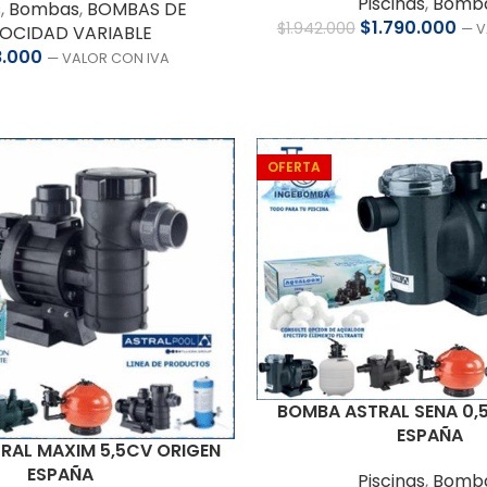
Piscinas
,
Bomb
s
,
Bombas
,
BOMBAS DE
$
1.790.000
$
1.942.000
— V
OCIDAD VARIABLE
8.000
— VALOR CON IVA
OFERTA
BOMBA ASTRAL SENA 0,
ESPAÑA
RAL MAXIM 5,5CV ORIGEN
ESPAÑA
Piscinas
,
Bomb