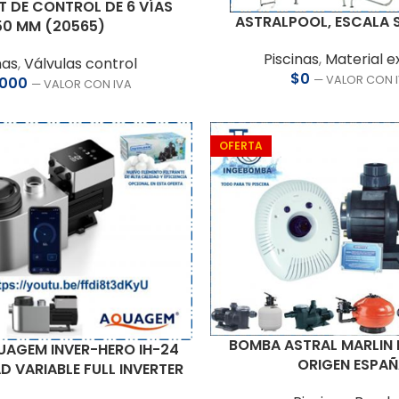
T DE CONTROL DE 6 VÍAS
ASTRALPOOL, ESCALA
50 MM (20565)
Piscinas
,
Material e
nas
,
Válvulas control
$
0
— VALOR CON 
.000
— VALOR CON IVA
OFERTA
BOMBA ASTRAL MARLIN
AGEM INVER-HERO IH-24
ORIGEN ESPA
D VARIABLE FULL INVERTER