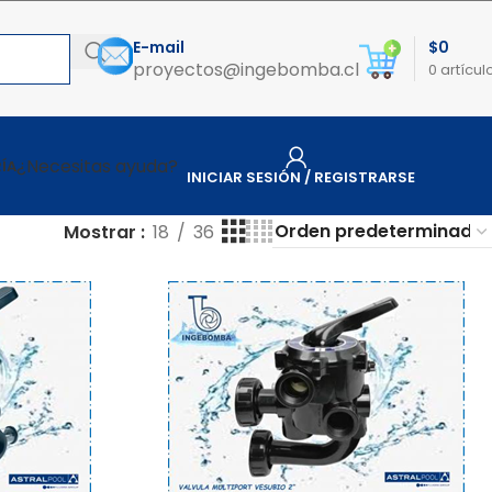
E-mail
$
0
proyectos@ingebomba.cl
0
artícul
¿Necesitas ayuda?
ÍA
INICIAR SESIÓN / REGISTRARSE
Mostrar
18
36