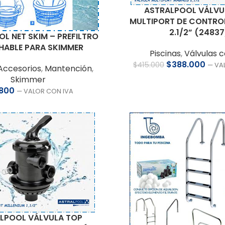
ASTRALPOOL VÁLVUL
MULTIPORT DE CONTROL
2.1/2” (24837
L NET SKIM – PREFILTRO
HABLE PARA SKIMMER
Piscinas
,
Válvulas c
$
388.000
$
415.000
— VA
Accesorios
,
Mantención
,
Skimmer
.800
— VALOR CON IVA
LPOOL VÁLVULA TOP