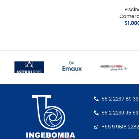
Piscin
Comerc
$
1.88
56 2 2237 89 33
56 2 2239 95 59
+56 9 9818 228