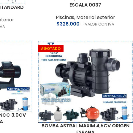
ESCALA 0037
 STANDARD
Piscinas
,
Material exterior
xterior
$
326.000
— VALOR CON IVA
IVA
AGOTADO
 NCC 3,0CV
ÑA
BOMBA ASTRAL MAXIM 4,5CV ORIGEN
ESPAÑA