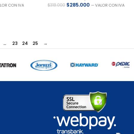
$
285.000
$
318.000
LOR CON IVA
— VALOR CON IVA
…
23
24
25
→