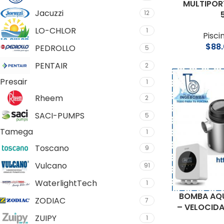
MULTIPOR
Jacuzzi
12
LO-CHLOR
1
Pisci
$
88
PEDROLLO
5
PENTAIR
2
Presair
1
Rheem
2
SACI-PUMPS
5
Tamega
1
Toscano
9
Vulcano
91
WaterlightTech
1
BOMBA AQU
ZODIAC
7
– VELOCIDA
ZUIPY
1