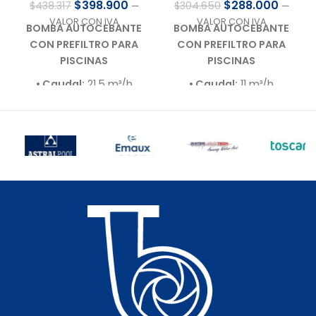
$
398.900
$
288.000
$
438.317
$
304.650
—
—
VALOR CON IVA
VALOR CON IVA
BOMBA AUTOCEBANTE
BOMBA AUTOCEBANTE
CON PREFILTRO PARA
CON PREFILTRO PARA
PISCINAS
PISCINAS
• Caudal:
21,5 m³/h
• Caudal:
11 m³/h
• Presión de trabajo:
10
• Presión de trabajo:
10
m.c.a.
m.c.a.
• Motor:
1,5 HP – 220 V –
• Motor:
0,75 HP – 220 V
Bajo nivel de ruido (60–
– Bajo nivel de ruido
70 dB)
(60–70 dB)
• Autoaspirante:
Hasta
• Autoaspirante:
Hasta
3,0 m.c.a.
3,0 m.c.a.
• Incluye:
Racor de
• Incluye:
Racor de
conexiones para 63 mm
conexiones para 50 mm
• Cuerpo hidráulico:
• Cuerpo hidráulico:
Termoplástico de
Termoplástico de
última generación
última generación
• Garantía:
Según
• Garantía:
Según