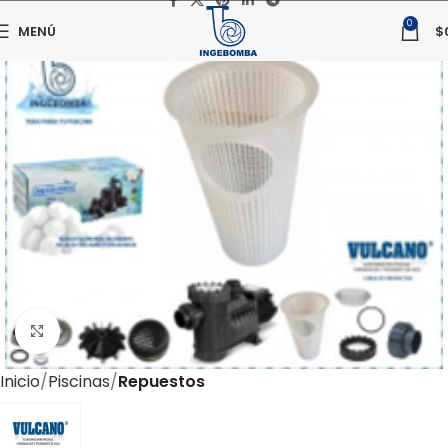
0
MENÚ
$
Haga clic para ampliar
Inicio
Piscinas
Repuestos