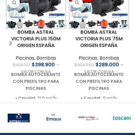
BOMBA ASTRAL
BOMBA ASTRAL
VICTORIA PLUS 150M
VICTORIA PLUS 75M
ORIGEN ESPAÑA
ORIGEN ESPAÑA
Piscinas
,
Bombas
Piscinas
,
Bombas
$
398.900
$
288.000
$
438.317
$
304.650
—
—
VALOR CON IVA
VALOR CON IVA
BOMBA AUTOCEBANTE
BOMBA AUTOCEBANTE
CON PREFILTRO PARA
CON PREFILTRO PARA
PISCINAS
PISCINAS
• Caudal:
21,5 m³/h
• Caudal:
11 m³/h
• Presión de trabajo:
10
• Presión de trabajo:
10
m.c.a.
m.c.a.
• Motor:
1,5 HP – 220 V –
• Motor:
0,75 HP – 220 V
Bajo nivel de ruido (60–
– Bajo nivel de ruido
70 dB)
(60–70 dB)