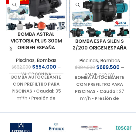
AGOTADO
BOMBA ASTRAL
VICTORIA PLUS 300M
BOMBA ESPA SILEN S
ORIGEN ESPAÑA
2/200 ORIGEN ESPAÑA
Piscinas
,
Bombas
Piscinas
,
Bombas
$
554.000
$
689.500
$
662.000
$
884.000
—
—
VALOR CON IVA
VALOR CON IVA
BOMBA AUTOCEBANTE
BOMBA AUTOCEBANTE
CON PREFILTRO PARA
CON PREFILTRO PARA
PISCINAS
• Caudal:
35
PISCINAS
• Caudal:
27
m³/h
• Presión de
m³/h
• Presión de
trabajo:
10 m.c.a.
•
trabajo:
11 m.c.a.
•
Motor:
3,0 HP – 220 V –
Motor:
2,0 HP – 220 V –
Bajo nivel de ruido (60–
Bajo nivel de ruido (80
70 dB)
• Autoaspirante:
dB)
• Autoaspirante:
Hasta 3,0 m.c.a.
•
Hasta 4 m.c.a.
• Incluye: