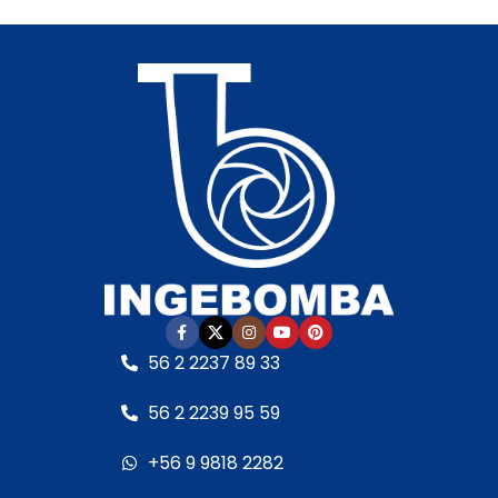
Incluye:
Racor de
Racor de conexiones
conexiones para 63 mm
para 63 mm
•
• Cuerpo hidráulico:
Compatible con agua
Termoplástico de
salada:
Hasta 7 g/L
•
última generación
•
Cuerpo hidráulico:
En
Garantía:
Según
tecnopolímeros de alta
cláusula del fabricante
•
calidad
• Garantía:
Sello mecánico:
Según cláusula del
Especial AISI 316 y óxido
fabricante
• Sello
de aluminia
• Eje del
mecánico:
Especial en
motor:
Acero inoxidable
AISI 316
• Eje del motor:
• Motor:
– Con
Acero inoxidable AISI 431
rodamientos – Debe ser
• Rodamientos:
Hasta
protegida con
160 °C
• Protector
56 2 2237 89 33
interruptor guarda
térmico incorporado
motor RETIRO EN TIENDA
RETIRO EN TIENDA
56 2 2239 95 59
+56 9 9818 2282