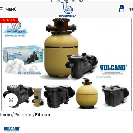
0
MENÚ
$
OFERTA
Haga clic para ampliar
Inicio
Piscinas
Filtros