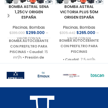
BOMBA ASTRAL SENA
BOMBA ASTRAL
1,25CV ORIGEN
VICTORIA PLUS 50M
ESPAÑA
ORIGEN ESPAÑA
Piscinas
,
Bombas
Piscinas
,
Bombas
$
299.000
$
265.000
$
386.000
$
305.442
—
—
VALOR CON IVA
VALOR CON IVA
BOMBA AUTOCEBANTE
BOMBA AUTOCEBANTE
CON PREFILTRO PARA
CON PREFILTRO PARA
PISCINAS
PISCINAS
• Caudal:
15
m³/h
• Presión de
• Caudal:
7,5 m³/h
trabajo:
9,0 m.c.a.
•
• Presión de trabajo:
10
Motor:
1,25 HP – 220 V –
m.c.a.
Bajo nivel de ruido
•
• Motor:
0,5 HP – 220 V –
Autoaspirante:
Hasta
Bajo nivel de ruido 60 -
3,0 m.c.a.
• Incluye:
70 dB
Racor de conexiones
• Autoaspirante:
Hasta
para 50 mm
• Cuerpo
3,0 m.c.a.
hidráulico:
En
• Incluye:
Racor de
polipropileno de alta