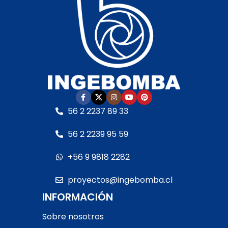
conexiones para 50 mm
calidad
• Garantía:
• Cuerpo hidráulico:
Según cláusula del
Termoplástico de
fabricante
• Sello
última generación
mecánico:
Especial AISI
• Garantía:
Según
316 y óxido de alúmina
•
cláusula del fabricante
Eje del motor:
Acero
• Sello mecánico:
inoxidable
• Motor:
–
Especial AISI 316 y óxido
Con rodamientos –
de alumina
Debe ser protegida con
56 2 2237 89 33
• Eje del motor:
Acero
interruptor guarda
inoxidable
motor RETIRO EN TIENDA
56 2 2239 95 59
• Motor:
– Con rodamientos
+56 9 9818 2282
– Debe ser
protegida con
proyectos@ingebomba.cl
interruptor guarda
INFORMACIÓN
motor
RETIRO EN TIENDA
Sobre nosotros