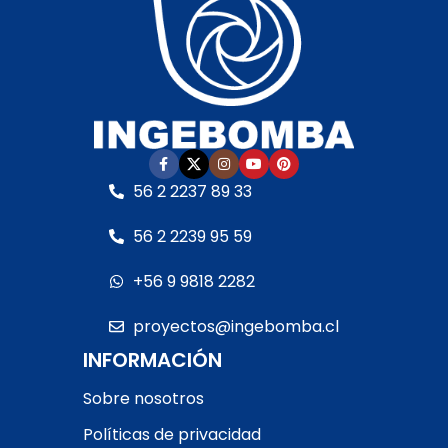
fabricante
• Sello
cláusula del fabricante
•
mecánico:
Especial AISI
Sello mecánico:
316 y óxido de alúmina
•
Especial AISI 316 y óxido
Eje del motor:
Acero
de aluminia
• Eje del
inoxidable
• Motor:
–
motor:
Acero inoxidable
Con rodamientos –
• Motor:
– Con
Debe ser protegida con
rodamientos – Debe ser
interruptor guarda
protegida con
56 2 2237 89 33
motor RETIRO EN TIENDA
interruptor guarda
motor RETIRO EN TIENDA
56 2 2239 95 59
+56 9 9818 2282
proyectos@ingebomba.cl
INFORMACIÓN
Sobre nosotros
Políticas de privacidad