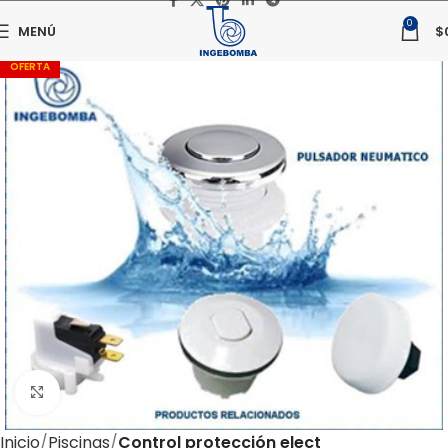
0
MENÚ
$
OFERTA
Haga clic para ampliar
Inicio
Piscinas
Control protección elect