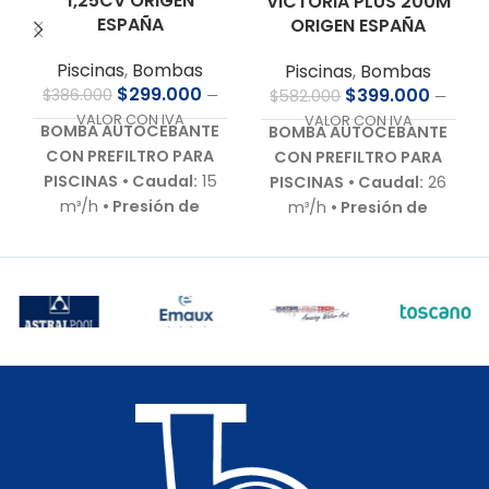
1,25CV ORIGEN
VICTORIA PLUS 200M
ESPAÑA
ORIGEN ESPAÑA
Piscinas
,
Bombas
Piscinas
,
Bombas
$
299.000
$
399.000
$
386.000
$
582.000
—
—
VALOR CON IVA
VALOR CON IVA
BOMBA AUTOCEBANTE
BOMBA AUTOCEBANTE
CON PREFILTRO PARA
CON PREFILTRO PARA
PISCINAS
• Caudal:
15
PISCINAS
• Caudal:
26
m³/h
• Presión de
m³/h
• Presión de
trabajo:
9,0 m.c.a.
•
trabajo:
10 m.c.a.
•
Motor:
1,25 HP – 220 V –
Motor:
2,0 HP – 220 V –
Bajo nivel de ruido
•
Bajo nivel de ruido (60–
Autoaspirante:
Hasta
70 dB)
• Autoaspirante:
3,0 m.c.a.
• Incluye:
Hasta 3,0 m.c.a.
•
Racor de conexiones
Incluye:
Racor de
para 50 mm
• Cuerpo
conexiones para 63 mm
hidráulico:
En
• Cuerpo hidráulico:
polipropileno de alta
Termoplástico de
calidad
• Garantía:
última generación
•
Según cláusula del
Garantía:
Según