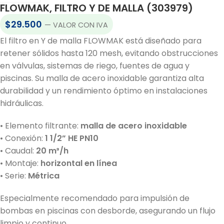
FLOWMAK, FILTRO Y DE MALLA (303979)
$
29.500
— VALOR CON IVA
El filtro en Y de malla FLOWMAK está diseñado para
retener sólidos hasta 120 mesh, evitando obstrucciones
en válvulas, sistemas de riego, fuentes de agua y
piscinas. Su malla de acero inoxidable garantiza alta
durabilidad y un rendimiento óptimo en instalaciones
hidráulicas.
• Elemento filtrante:
malla de acero inoxidable
• Conexión:
1 1/2” HE PN10
• Caudal:
20 m³/h
• Montaje:
horizontal en línea
• Serie:
Métrica
Especialmente recomendado para impulsión de
bombas en piscinas con desborde, asegurando un flujo
limpio y continuo.