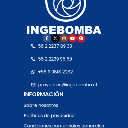
alta resistencia
alta resistencia
• Presión nominal:
PN10
• Presión nominal:
PN10
• Bola de
PVC-U
, baja
• Doble unión tipo
pérdida de carga
americana
• Doble unión tipo
• Certificación ISO
americana
Lea cuidadosamente el
• Certificación ISO
56 2 2237 89 33
instructivo antes de la
Lea cuidadosamente el
instalación. Consulte
56 2 2239 95 59
instructivo antes de la
otras opciones
instalación. Consulte
disponibles.
+56 9 9818 2282
otras opciones
disponibles.
proyectos@ingebomba.cl
RETIRO EN TIENDA
INFORMACIÓN
Sobre nosotros
Políticas de privacidad
Condiciones comerciales generales