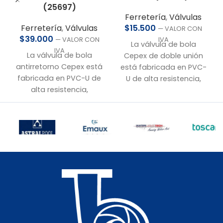
(25697)
Ferretería
,
Válvulas
$
15.500
Ferretería
,
Válvulas
— VALOR CON
$
39.000
IVA
— VALOR CON
La válvula de bola
IVA
La válvula de bola
Cepex de doble unión
antirretorno Cepex está
está fabricada en PVC-
fabricada en PVC-U de
U de alta resistencia,
alta resistencia,
ofreciendo un
diseñada para evitar el
rendimiento confiable y
retroceso del flujo y
duradero. Su sistema de
garantizar seguridad en
doble unión tipo
instalaciones
americana facilita el
hidráulicas. Su sistema
desarme y el
de doble unión tipo
mantenimiento en
americana permite un
instalaciones
desarme sencillo.
hidráulicas.
• Conexión:
50 mm a
• Conexión:
40 mm a
pegar
pegar
• Material:
PVC-U de
• Material:
PVC-U de