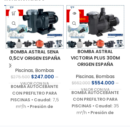
OFERTA
OFERTA
AGOTADO
BOMBA ASTRAL
BOMBA ASTRAL SENA
VICTORIA PLUS 300M
0,5CV ORIGEN ESPAÑA
ORIGEN ESPAÑA
Piscinas
,
Bombas
Piscinas
,
Bombas
$
247.000
$
275.500
—
$
554.000
$
662.000
—
VALOR CON IVA
BOMBA AUTOCEBANTE
VALOR CON IVA
BOMBA AUTOCEBANTE
CON PREFILTRO PARA
CON PREFILTRO PARA
PISCINAS
• Caudal:
7,5
PISCINAS
• Caudal:
35
m³/h
• Presión de
m³/h
• Presión de
trabajo:
8,0 m.c.a.
•
trabajo:
10 m.c.a.
•
Motor:
0,5 HP – 220 V –
Motor:
3,0 HP – 220 V –
Bajo nivel de ruido
•