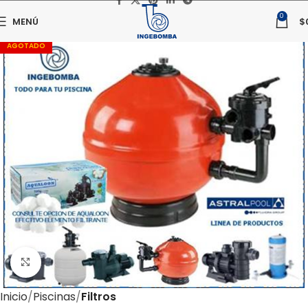
0
MENÚ
$
AGOTADO
Haga clic para ampliar
Inicio
Piscinas
Filtros