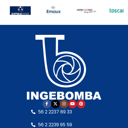
Bajo nivel de ruido (60–
Autoaspirante:
Hasta
70 dB)
• Autoaspirante:
3,0 m.c.a.
• Incluye:
Hasta 3,0 m.c.a.
•
Racor de conexiones
Incluye:
Racor de
para 50 mm
• Cuerpo
conexiones para 63 mm
hidráulico:
En
• Cuerpo hidráulico:
polipropileno de alta
Termoplástico de
calidad
• Garantía:
última generación
•
Según cláusula del
Garantía:
Según
fabricante
• Sello
cláusula del fabricante
•
mecánico:
Especial AISI
Sello mecánico:
316 y óxido de alúmina
•
Especial AISI 316 y óxido
Eje del motor:
Acero
de aluminia
• Eje del
inoxidable
• Motor:
–
motor:
Acero inoxidable
Con rodamientos –
• Motor:
– Con
Debe ser protegida con
rodamientos – Debe ser
interruptor guarda
protegida con
motor RETIRO EN TIENDA
56 2 2237 89 33
interruptor guarda
motor RETIRO EN TIENDA
56 2 2239 95 59