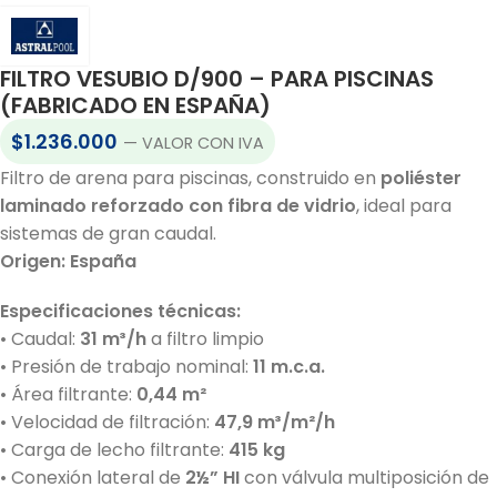
FILTRO VESUBIO D/900 – PARA PISCINAS
(FABRICADO EN ESPAÑA)
$
1.236.000
— VALOR CON IVA
Filtro de arena para piscinas, construido en
poliéster
laminado reforzado con fibra de vidrio
, ideal para
sistemas de gran caudal.
Origen: España
Especificaciones técnicas:
• Caudal:
31 m³/h
a filtro limpio
• Presión de trabajo nominal:
11 m.c.a.
• Área filtrante:
0,44 m²
• Velocidad de filtración:
47,9 m³/m²/h
• Carga de lecho filtrante:
415 kg
• Conexión lateral de
2½” HI
con válvula multiposición de