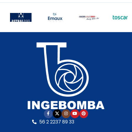
trabajo:
10 m.c.a.
•
trabajo:
9,0 m.c.a.
•
Motor:
2,0 HP – 220 V –
Motor:
0,75 HP – 220 V –
Bajo nivel de ruido (60–
Bajo nivel de ruido
•
70 dB)
• Autoaspirante:
Autoaspirante:
Hasta
Hasta 3,0 m.c.a.
•
3,0 m.c.a.
• Incluye:
Incluye:
Racor de
Racor de conexiones
conexiones para 63 mm
para 50 mm
• Cuerpo
• Cuerpo hidráulico:
hidráulico:
En
Termoplástico de
polipropileno de alta
última generación
•
calidad
• Garantía:
Garantía:
Según
Según cláusula del
cláusula del fabricante
•
fabricante
• Sello
Sello mecánico:
mecánico:
Especial AISI
Especial AISI 316 y óxido
316 y óxido de alúmina
•
de aluminia
• Eje del
Eje del motor:
Acero
motor:
Acero inoxidable
inoxidable
• Motor:
–
• Motor:
– Con
Con rodamientos –
rodamientos – Debe ser
Debe ser protegida con
56 2 2237 89 33
protegida con
interruptor guarda
interruptor guarda
motor RETIRO EN TIENDA