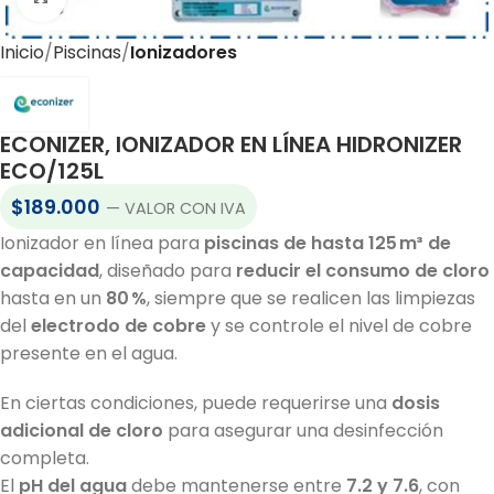
Inicio
Piscinas
Ionizadores
ECONIZER, IONIZADOR EN LÍNEA HIDRONIZER
ECO/125L
$
189.000
— VALOR CON IVA
Ionizador en línea para
piscinas de hasta 125 m³ de
capacidad
, diseñado para
reducir el consumo de cloro
hasta en un
80 %
, siempre que se realicen las limpiezas
del
electrodo de cobre
y se controle el nivel de cobre
presente en el agua.
En ciertas condiciones, puede requerirse una
dosis
adicional de cloro
para asegurar una desinfección
completa.
El
pH del agua
debe mantenerse entre
7.2 y 7.6
, con