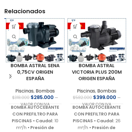
Relacionados
OFERTA
OFERTA
BOMBA ASTRAL
BOMBA ASTRAL SENA
VICTORIA PLUS 200M
0,75CV ORIGEN
ORIGEN ESPAÑA
ESPAÑA
Piscinas
,
Bombas
Piscinas
,
Bombas
$
399.000
$
285.000
$
582.000
$
318.000
—
—
VALOR CON IVA
VALOR CON IVA
BOMBA AUTOCEBANTE
BOMBA AUTOCEBANTE
CON PREFILTRO PARA
CON PREFILTRO PARA
PISCINAS
• Caudal:
26
PISCINAS
• Caudal:
10
m³/h
• Presión de
m³/h
• Presión de