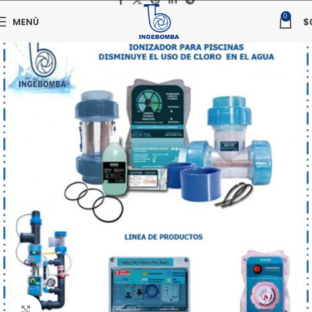
0
MENÚ
$
Haga clic para ampliar