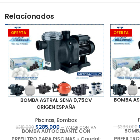
Relacionados
OFERTA
OFERTA
BOMBA AST
BOMBA ASTRAL SENA 0,75CV
ORIGEN ESPAÑA
Piscinas
,
Bombas
$
285.000
$
386.000
$
318.000
— VALOR CON IVA
BOMB
BOMBA AUTOCEBANTE CON
PREFILTRO
PREFILTRO PARA PISCINAS
• Caudal: