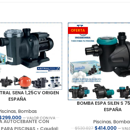
OFERTA
RAL SENA 1,25CV ORIGEN
ESPAÑA
BOMBA ESPA SILEN S 7
ESPAÑA
Piscinas
,
Bombas
$
299.000
— VALOR CON IVA
A AUTOCEBANTE CON
Piscinas
,
Bomba
$
414.000
$
530.827
 PARA PISCINAS
• Caudal:
— VAL