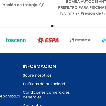
BOMBA AUTOCEBANT
• Presión de trabajo:
9,0
PREFILTRO PARA PISCINA
otor:
1,25 HP – 220 V – Bajo
13,5 m³/h
• Presión de t
 ruido
• Autoaspirante:
m.c.a.
• Motor:
0,75 HP 
 m.c.a.
• Incluye:
Racor de
Bajo nivel de ruido 
es para 50 mm
• Cuerpo
Autoaspirante:
Hasta 4
:
En polipropileno de alta
Incluye:
Racor de conexi
 Garantía:
Según cláusula
63 x 50 mm
• Compatible
icante
• Sello mecánico:
salada hasta 7 g/L
• 
ISI 316 y óxido de alúmina
•
hidráulico:
En tecnopol
motor:
Acero inoxidable
•
alta calidad
• Garantía
Con rodamientos – Debe
INFORMACIÓN
cláusula del fabricant
tegida con interruptor
mecánico:
Especial en AI
Sobre nosotros
motor RETIRO EN TIENDA
motor:
Acero inoxidable
Políticas de privacidad
Rodamientos:
Hasta 
2
Protector termoamper
Condiciones comerciales
gebomba.cl
incorporado
RETIRO E
generales
Contacto