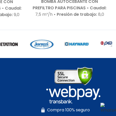
BOMBA AUTOCEBANTE CON
E CON
PREFILTRO PARA PISCINAS
• Caudal:
S
• Caudal:
7,5 m³/h
• Presión de trabajo:
8,0
rabajo:
9,0
m.c.a.
• Motor:
0,5 HP – 220 V – Bajo
– 220 V –
nivel de ruido
• Autoaspirante:
65 dB
•
Hasta 1,0 m.c.a.
• Incluye:
Racor de
 m.c.a.
•
conexiones para 50 mm
• Cuerpo
ones para
hidráulico:
En tecnopolímeros de
 con:
Agua
alta calidad
• Garantía:
Según
Cuerpo
cláusula del fabricante
• Sello
ímeros de
mecánico:
Especial para aguas
:
Según
limpias
• Eje del motor:
Acero
e
• Sello
inoxidable
• Motor:
– Con
SI 316
• Eje
rodamientos – Debe ser protegida
 AISI 431
•
con interruptor guarda motor
160 °C
•
RETIRO EN TIENDA
imétrico
N TIENDA
Compra 100% seguro