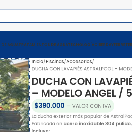
 DE AGUA
TRATAMIENTOS DE AGUA
TECNOLOGÍA
CIBERDAY
FERRETER
Inicio
Piscinas
Accesorios
DUCHA CON LAVAPIÉS ASTRALPOOL – MODEL
DUCHA CON LAVAPI
– MODELO ANGEL / 5
$
390.000
— VALOR CON IVA
La ducha exterior más popular de AstralPool,
Fabricada en
acero inoxidable 304 pulido
Incluye: