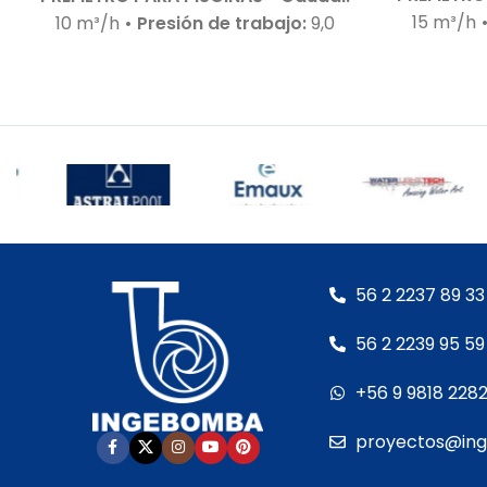
15 m³/h
10 m³/h
• Presión de trabajo:
9,0
m.c.a.
• M
m.c.a.
• Motor:
0,75 HP – 220 V –
nivel de
Bajo nivel de ruido
• Autoaspirante:
Hasta 3,0
Hasta 3,0 m.c.a.
• Incluye:
Racor de
conexion
conexiones para 50 mm
• Cuerpo
hidráulico
hidráulico:
En polipropileno de alta
calidad
•
calidad
• Garantía:
Según cláusula
del fabr
del fabricante
• Sello mecánico:
Especial A
Especial AISI 316 y óxido de alúmina
•
Eje del 
Eje del motor:
Acero inoxidable
•
Motor:
– 
56 2 2237 89 33
Motor:
– Con rodamientos – Debe
ser pro
ser protegida con interruptor
56 2 2239 95 59
guarda 
guarda motor RETIRO EN TIENDA
+56 9 9818 228
proyectos@in