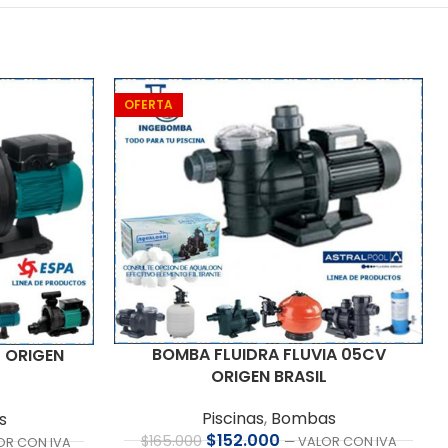
OFERTA
BOMBA FLUIDRA FLUVIA 05CV
5 ORIGEN
ORIGEN BRASIL
Piscinas
,
Bombas
s
$
152.000
$
165.000
— VALOR CON IVA
OR CON IVA