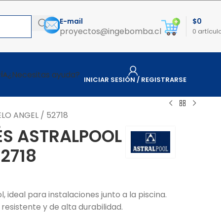
E-mail
$
0
proyectos@ingebomba.cl
0
artícul
¿Necesitas ayuda?
ÍA
INICIAR SESIÓN / REGISTRARSE
O ANGEL / 52718
ÉS ASTRALPOOL
2718
 ideal para instalaciones junto a la piscina.
, resistente y de alta durabilidad.