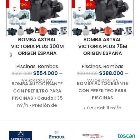
AGOTADO
AGOTADO
BOMBA ASTRAL
BOMBA ASTRAL
VICTORIA PLUS 300M
VICTORIA PLUS 75M
ORIGEN ESPAÑA
ORIGEN ESPAÑA
Piscinas
,
Bombas
Piscinas
,
Bombas
$
554.000
$
288.000
$
662.000
$
304.650
—
—
VALOR CON IVA
VALOR CON IVA
BOMBA AUTOCEBANTE
BOMBA AUTOCEBANTE
CON PREFILTRO PARA
CON PREFILTRO PARA
PISCINAS
PISCINAS
• Caudal:
35
m³/h
• Presión de
• Caudal:
11 m³/h
trabajo:
10 m.c.a.
•
• Presión de trabajo:
10
Motor:
3,0 HP – 220 V –
m.c.a.
Bajo nivel de ruido (60–
• Motor:
0,75 HP – 220 V
70 dB)
• Autoaspirante:
– Bajo nivel de ruido