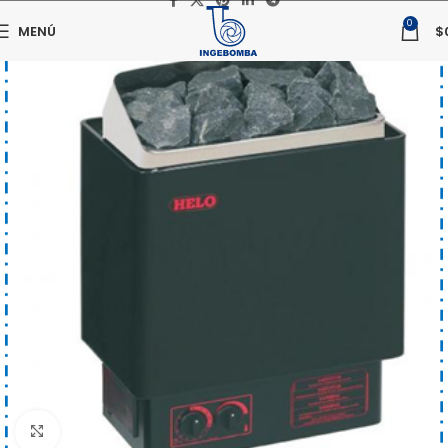
0
MENÚ
$
Haga clic para ampliar