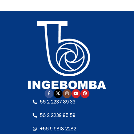
Hasta 3,0 m.c.a.
•
(60–70 dB)
Incluye:
Racor de
• Autoaspirante:
Hasta
conexiones para 63 mm
3,0 m.c.a.
• Cuerpo hidráulico:
• Incluye:
Racor de
Termoplástico de
conexiones para 50 mm
última generación
•
• Cuerpo hidráulico:
Garantía:
Según
Termoplástico de
cláusula del fabricante
•
última generación
Sello mecánico:
• Garantía:
Según
Especial AISI 316 y óxido
cláusula del fabricante
de aluminia
• Eje del
• Sello mecánico:
motor:
Acero inoxidable
Especial AISI 316 y óxido
• Motor:
– Con
de aluminia
rodamientos – Debe ser
• Eje del motor:
Acero
protegida con
56 2 2237 89 33
inoxidable
interruptor guarda
• Motor:
motor RETIRO EN TIENDA
56 2 2239 95 59
– Con rodamientos
– Debe ser
+56 9 9818 2282
protegida con