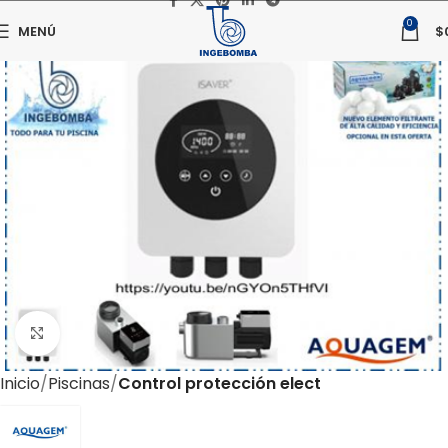
0
MENÚ
$
Haga clic para ampliar
Inicio
Piscinas
Control protección elect