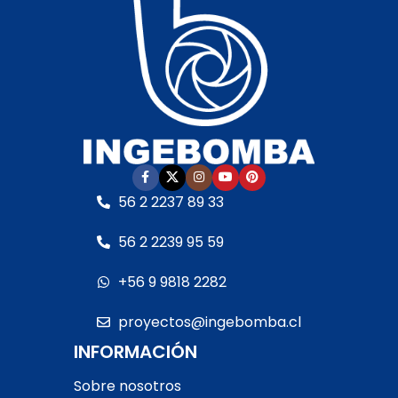
calidad
• Garantía:
Según cláusula del
Según cláusula del
fabricante
• Sello
fabricante
• Sello
mecánico:
Especial AISI
mecánico:
Especial AISI
316 y óxido de alúmina
•
316 y óxido de alúmina
•
Eje del motor:
Acero
Eje del motor:
Acero
inoxidable
• Motor:
–
inoxidable
• Motor:
–
Con rodamientos –
Con rodamientos –
Debe ser protegida con
Debe ser protegida con
interruptor guarda
interruptor guarda
motor RETIRO EN TIENDA
56 2 2237 89 33
motor RETIRO EN TIENDA
56 2 2239 95 59
+56 9 9818 2282
proyectos@ingebomba.cl
INFORMACIÓN
Sobre nosotros