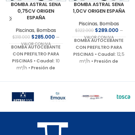
BOMBA ASTRAL SENA
BOMBA ASTRAL SENA
0,75CV ORIGEN
1,0CV ORIGEN ESPAÑA
ESPAÑA
Piscinas
,
Bombas
Piscinas
,
Bombas
$
289.000
$
322.000
—
$
285.000
$
318.000
—
VALOR CON IVA
BOMBA AUTOCEBANTE
VALOR CON IVA
BOMBA AUTOCEBANTE
CON PREFILTRO PARA
CON PREFILTRO PARA
PISCINAS
• Caudal:
12,5
PISCINAS
• Caudal:
10
m³/h
• Presión de
m³/h
• Presión de
trabajo:
9,0 m.c.a.
•
trabajo:
9,0 m.c.a.
•
Motor:
1,0 HP – 220 V –
Motor:
0,75 HP – 220 V –
Bajo nivel de ruido
•
Bajo nivel de ruido
•
Autoaspirante:
Hasta
Autoaspirante:
Hasta
3,0 m.c.a.
• Incluye:
3,0 m.c.a.
• Incluye:
Racor de conexiones
Racor de conexiones
para 50 mm
• Cuerpo
para 50 mm
• Cuerpo
hidráulico:
En
hidráulico:
En
polipropileno de alta
polipropileno de alta
calidad
• Garantía: