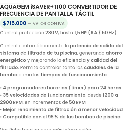
AQUAGEM iSAVER+1100 CONVERTIDOR DE
FRECUENCIA DE PANTALLA TÁCTIL
$
715.000
— VALOR CON IVA
Control protección
230 V
, hasta
1,5 HP (6 A / 50 Hz)
Controla automáticamente la
potencia de salida del
sistema de filtrado de tu piscina
, generando
ahorro
energético
y mejorando la
eficiencia y calidad del
filtrado
. Permite controlar tanto los
caudales de la
bomba
como los
tiempos de funcionamiento
.
•
4 programadores horarios (timer) para 24 horas
•
35 velocidades de funcionamiento
, desde
1200 a
2900 RPM
, en incrementos de
50 RPM
•
Mejor rendimiento de filtración a menor velocidad
•
Compatible con el 95 % de las bombas de piscina
Ver ficha técnica para más información.